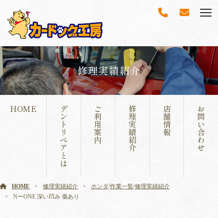
修理実績紹介
HOME
デ
ご
修
店
お
ン
利
理
舗
問
ト
用
実
情
い
リ
案
績
報
合
ペ
内
紹
わ
ア
介
せ
と
は
HOME
修理実績紹介
ホンダ
/
作業一覧
/
修理実績紹介
NーONE 深い凹み 傷あり