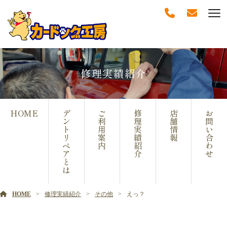
修理実績紹介
HOME
デ
ご
修
店
お
ン
利
理
舗
問
ト
用
実
情
い
リ
案
績
報
合
ペ
内
紹
わ
ア
介
せ
と
は
HOME
修理実績紹介
その他
えっ？