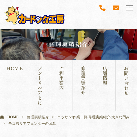
修理実績紹介
HOME
デ
ご
修
店
お
ン
利
理
舗
問
ト
用
実
情
い
リ
案
績
報
合
ペ
内
紹
わ
ア
介
せ
と
は
HOME
修理実績紹介
ニッサン
/
作業一覧
/
修理実績紹介
/
大きな凹み
モコ右リアフェンダーの凹み