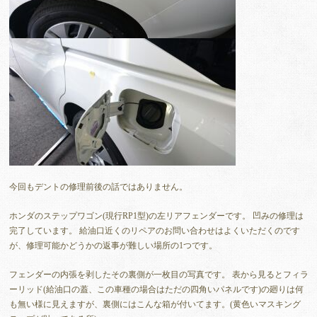
今回もデントの修理前後の話ではありません。
ホンダのステップワゴン(現行RP1型)の左リアフェンダーです。 凹みの修理は
完了しています。 給油口近くのリペアのお問い合わせはよくいただくのです
が、修理可能かどうかの返事が難しい場所の1つです。
フェンダーの内張を剥したその裏側が一枚目の写真です。 表から見るとフィラ
ーリッド(給油口の蓋、この車種の場合はただの四角いパネルです)の廻りは何
も無い様に見えますが、裏側にはこんな箱が付いてます。(黄色いマスキング