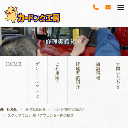
修理実績紹介
HOME
デ
ご
修
店
お
ン
利
理
舗
問
ト
用
実
情
い
リ
案
績
報
合
ペ
内
紹
わ
ア
介
せ
と
は
HOME
修理実績紹介
ホンダ
/
修理実績紹介
ステップワゴン 左リアフェンダー内の構造