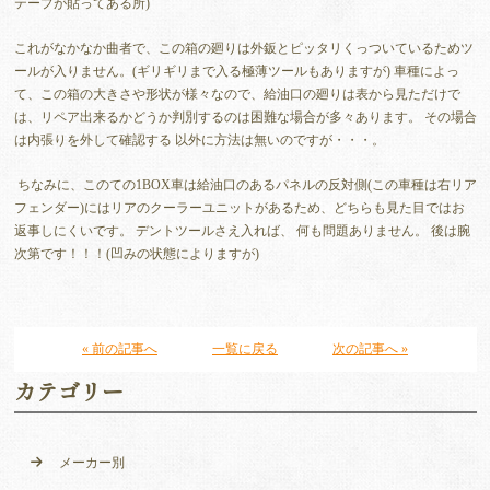
テープが貼ってある所)
これがなかなか曲者で、この箱の廻りは外鈑とピッタリくっついているためツ
ールが入りません。(ギリギリまで入る極薄ツールもありますが) 車種によっ
て、この箱の大きさや形状が様々なので、給油口の廻りは表から見ただけで
は、リペア出来るかどうか判別するのは困難な場合が多々あります。 その場合
は内張りを外して確認する 以外に方法は無いのですが・・・。
ちなみに、このての1BOX車は給油口のあるパネルの反対側(この車種は右リア
フェンダー)にはリアのクーラーユニットがあるため、どちらも見た目ではお
返事しにくいです。 デントツールさえ入れば、 何も問題ありません。 後は腕
次第です！！！(凹みの状態によりますが)
« 前の記事へ
一覧に戻る
次の記事へ »
カテゴリー
メーカー別