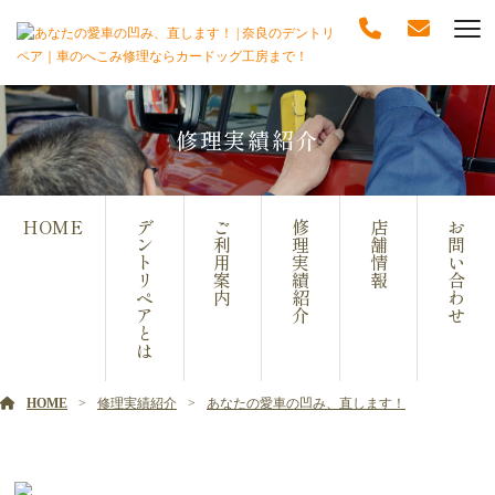
修理実績紹介
HOME
デ
ご
修
店
お
ン
利
理
舗
問
ト
用
実
情
い
リ
案
績
報
合
ペ
内
紹
わ
ア
介
せ
と
は
HOME
修理実績紹介
あなたの愛車の凹み、直します！