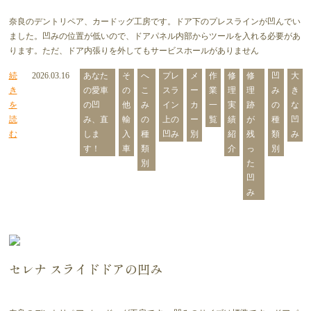
奈良のデントリペア、カードッグ工房です。ドア下のプレスラインが凹んでい
ました。凹みの位置が低いので、ドアパネル内部からツールを入れる必要があ
ります。ただ、ドア内張りを外してもサービスホールがありません
続
2026.03.16
あなた
そ
へ
プレ
メ
作
修
修
凹
大
き
の愛車
の
こ
スラ
ー
業
理
理
み
き
を
の凹
他
み
イン
カ
一
実
跡
の
な
読
み、直
輸
の
上の
ー
覧
績
が
種
凹
む
しま
入
種
凹み
別
紹
残
類
み
す！
車
類
介
っ
別
別
た
凹
み
セレナ スライドドアの凹み