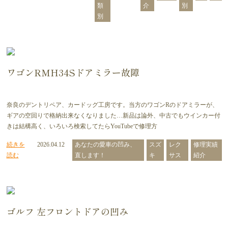
類
介
別
別
ワゴンRMH34Sドアミラー故障
奈良のデントリペア、カードッグ工房です。当方のワゴンRのドアミラーが、
ギアの空回りで格納出来なくなりました…新品は論外、中古でもウインカー付
きは結構高く、いろいろ検索してたらYouTubeで修理方
続きを
2026.04.12
あなたの愛車の凹み、
スズ
レク
修理実績
読む
直します！
キ
サス
紹介
ゴルフ 左フロントドアの凹み