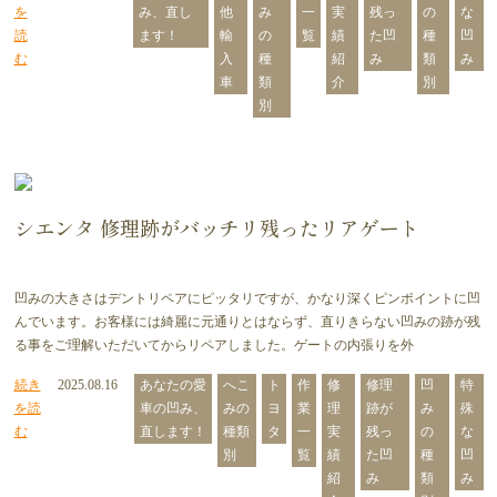
を
み、直し
他
み
一
実
残っ
の
な
読
ます！
輸
の
覧
績
た凹
種
凹
む
入
種
紹
み
類
み
車
類
介
別
別
シエンタ 修理跡がバッチリ残ったリアゲート
凹みの大きさはデントリペアにピッタリですが、かなり深くピンポイントに凹
んでいます。お客様には綺麗に元通りとはならず、直りきらない凹みの跡が残
る事をご理解いただいてからリペアしました。ゲートの内張りを外
続き
2025.08.16
あなたの愛
へこ
ト
作
修
修理
凹
特
を読
車の凹み、
みの
ヨ
業
理
跡が
み
殊
む
直します！
種類
タ
一
実
残っ
の
な
別
覧
績
た凹
種
凹
紹
み
類
み