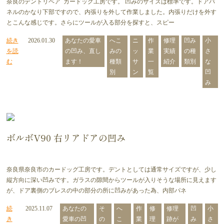
奈良のデントリペア カードッグ工房です。 凹みのサイズは標準です。ドアパ
ネルのかなり下部ですので、内張りを外して作業しました。内張りだけを外す
とこんな感じです。さらにツールが入る部分を探すと、スピー
続き
2026.01.30
あなたの愛車
へこ
ニ
作
修理
凹み
小
を読
の凹み、直し
みの
ッ
業
実績
の種
さ
む
ます！
種類
サ
一
紹介
類別
な
別
ン
覧
凹
み
ボルボV90 右リアドアの凹み
奈良県奈良市のカードッグ工房です。デントとしては通常サイズですが、少し
縦方向に深い凹みです。ガラスの隙間からツールが入りそうな場所に見えます
が、ドア裏側のブレスの中の部分の所に凹みがあった為、内部パネ
続
2025.11.07
あなたの
そ
へ
作
修
修理
凹
小
き
愛車の凹
の
こ
業
理
跡が
み
さ