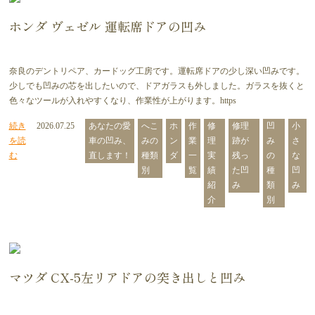
ホンダ ヴェゼル 運転席ドアの凹み
奈良のデントリペア、カードッグ工房です。運転席ドアの少し深い凹みです。
少しでも凹みの芯を出したいので、ドアガラスも外しました。ガラスを抜くと
色々なツールが入れやすくなり、作業性が上がります。https
続き
2026.07.25
あなたの愛
へこ
ホ
作
修
修理
凹
小
を読
車の凹み、
みの
ン
業
理
跡が
み
さ
む
直します！
種類
ダ
一
実
残っ
の
な
別
覧
績
た凹
種
凹
紹
み
類
み
介
別
マツダ CX-5左リアドアの突き出しと凹み