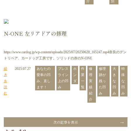
介
別
N-ONE 左リアドアの修理
https://www.cardog.jp/wp-content/uploads/2025/07/20250628_105247.mp4奈良のデン
トリペア、カードッグ工房です。ソリッドの赤のN-ONE
続
2025.07.27
あなたの
プレス
ホ
作
修
修理
大
特
き
愛車の凹
ライン
ン
業
理
跡が
き
殊
を
み、直し
上の凹
ダ
一
実
残っ
な
な
読
ます！
み
覧
績
た凹
凹
凹
む
紹
み
み
み
介
次の記事を表示