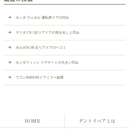
ホンダ ヴェゼル 運転席ドアの凹み
マツダ CX-5左リアドアの突き出しと凹み
ボルボXC40 左リアドアのヘコミ
ホンダフィット リアゲートの大きい凹み
ワゴンRMH34Sドアミラー故障
HOME
デントリペアとは