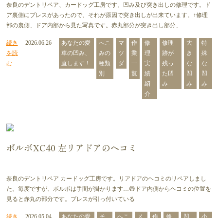
奈良のデントリペア、カードッグ工房です。凹み及び突き出しの修理です。ド
ア裏側にブレスがあったので、それが原因で突き出しが出来ています。↑修理
部の裏側、ドア内部から見た写真です。赤丸部分が突き出し部分、
続き
2026.06.26
あなたの愛
へこ
マ
作
修
修理
大
特
を読
車の凹み、
みの
ツ
業
理
跡が
き
殊
む
直します！
種類
ダ
一
実
残っ
な
な
別
覧
績
た凹
凹
凹
紹
み
み
み
介
ボルボXC40 左リアドアのヘコミ
奈良のデントリペア カードッグ工房です。リアドアのヘコミのリペアしまし
た。毎度ですが、ボルボは手間が掛かります…😅ドア内側からヘコミの位置を
見ると赤丸の部分です。ブレスが引っ付いている
続き
2026.05.04
あなたの愛
そ
へこ
メ
作
修
凹
小