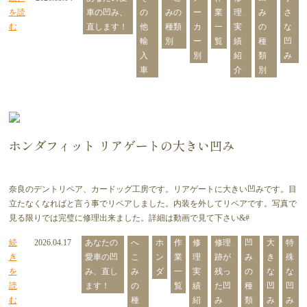
を読
車の凹み、
の
みの
ー
業
理
み
さ
む
直します！
他
種類
カ
一
実
の
な
輸
別
ー
覧
績
種
凹
入
別
紹
類
み
車
介
別
ホンダフィット リアゲートの大きい凹み
奈良のデントリペア、カードッグ工房です。リアゲートに大きい凹みです。目
立たなくなればと言う事でリペアしました。内装を外してリペアです。写真で
見る限りでは完璧に修理出来ました。詳細は動画で見て下さい&#
続
2026.04.17
あなたの
へ
ホ
作
修
修理
凹
大
特
き
愛車の凹
こ
ン
業
理
跡が
み
き
殊
を
み、直し
み
ダ
一
実
残っ
の
な
な
読
ます！
の
覧
績
た凹
種
凹
凹
む
種
紹
み
類
み
み