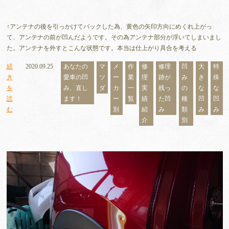
↑アンテナの後を引っかけてバックした為、黄色の矢印方向にめくれ上がっ
て、アンテナの前が凹んだようです。その為アンテナ部分が浮いてしまいまし
た。アンテナを外すとこんな状態です。本当は仕上がり具合を考える
続
2020.09.25
あなたの
マ
メ
作
修
修理
凹
大
特
き
愛車の凹
ツ
ー
業
理
跡が
み
き
殊
を
み、直し
ダ
カ
一
実
残っ
の
な
な
読
ます！
ー
覧
績
た凹
種
凹
凹
む
別
紹
み
類
み
み
介
別