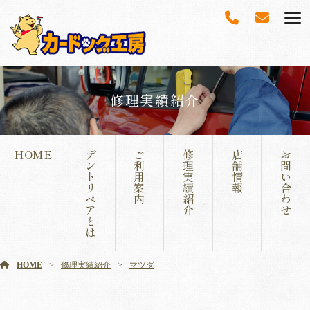
修理実績紹介
HOME
デ
ご
修
店
お
ン
利
理
舗
問
ト
用
実
情
い
リ
案
績
報
合
ペ
内
紹
わ
ア
介
せ
と
は
HOME
修理実績紹介
マツダ