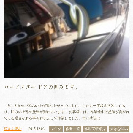
ロードスター ドアの凹みです。
少し大きめで凹みの上が張れ上がっています。 しかも一度鈑金塗装してあ
り、凹みの上部の塗装が割れています。 お客様には、作業途中で塗装が剥がれ
てくる場合がある事をお伝えして作業しました。幸い塗装は
続きを読む
2015.12.03
マツダ
作業一覧
修理実績紹介
大きな凹み