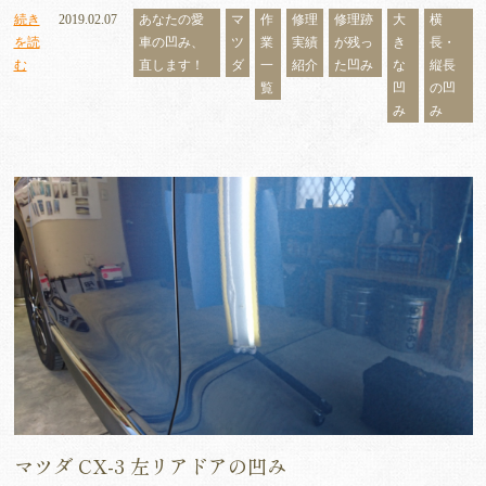
続き
2019.02.07
あなたの愛
マ
作
修理
修理跡
大
横
を読
車の凹み、
ツ
業
実績
が残っ
き
長・
む
直します！
ダ
一
紹介
た凹み
な
縦長
覧
凹
の凹
み
み
マツダ CX-3 左リアドアの凹み