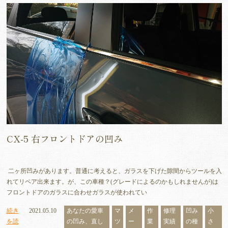
CX-5 右フロントドアの凹み
二ヶ所凹みがあります。普通に考えると、ガラスを下げた隙間からツールを入
れてリペア出来ます。が、この車種？(グレードによるのかもしれませんが)は
フロントドアのガラスに合わせガラスが使われてい
続き
2021.05.10
あなたの愛車
マ
メ
作
修理
凹み
小
を読
の凹み、直し
ツ
ー
業
実績
の種
さ