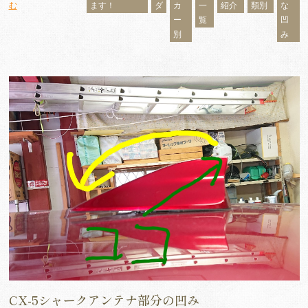
む
ます！
ダ
カ
一
紹介
類別
な
ー
覧
凹
別
み
CX-5シャークアンテナ部分の凹み