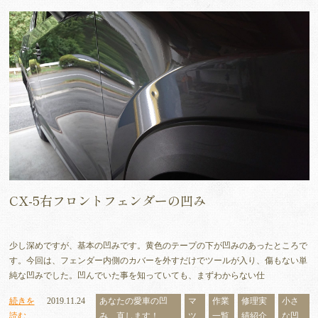
CX-5右フロントフェンダーの凹み
少し深めですが、基本の凹みです。黄色のテープの下が凹みのあったところで
す。今回は、フェンダー内側のカバーを外すだけでツールが入り、傷もない単
純な凹みでした。凹んでいた事を知っていても、まずわからない仕
続きを
2019.11.24
あなたの愛車の凹
マ
作業
修理実
小さ
読む
み、直します！
ツ
一覧
績紹介
な凹