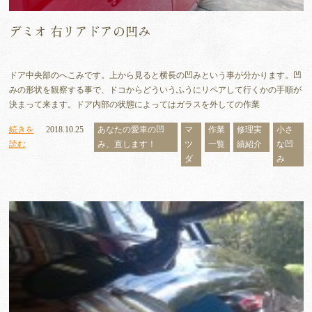
デミオ 右リアドアの凹み
ドア中央部のへこみです。上から見ると横長の凹みという事が分かります。凹
みの形状を観察する事で、ドコからどういうふうにリペアして行くかの手順が
決まって来ます。ドア内部の状態によってはガラスを外しての作業
続きを
2018.10.25
あなたの愛車の凹
マ
作業
修理実
小さ
読む
み、直します！
ツ
一覧
績紹介
な凹
ダ
み