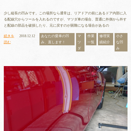
少し縦長の凹みです。この場所なら通常は、リアドアの前にあるドア内部に入
る配線穴からツールを入れるのですが、マツダ車の場合、普通に外側から外す
と配線の部品を破損したり、元に戻すのが困難になる場合があるの
続きを
2018.12.12
あなたの愛車の凹
マ
作業
修理実
小さ
読む
み、直します！
ツ
一覧
績紹介
な凹
ダ
み