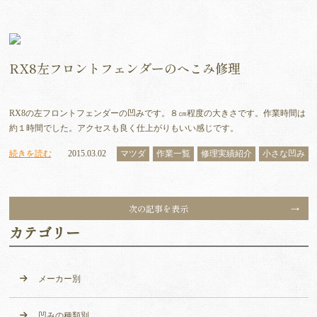
RX8左フロントフェンダーのへこみ修理
RX8の左フロントフェンダーの凹みです。８㎝程度の大きさです。作業時間は
約１時間でした。アクセスも良く仕上がりもいい感じです。
続きを読む
2015.03.02
マツダ
作業一覧
修理実績紹介
小さな凹み
次の記事を表示
カテゴリー
メーカー別
凹みの種類別