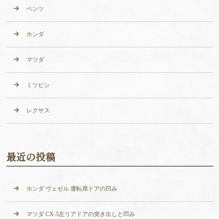
ベンツ
ホンダ
マツダ
ミツビシ
レクサス
最近の投稿
ホンダ ヴェゼル 運転席ドアの凹み
マツダ CX-5左リアドアの突き出しと凹み