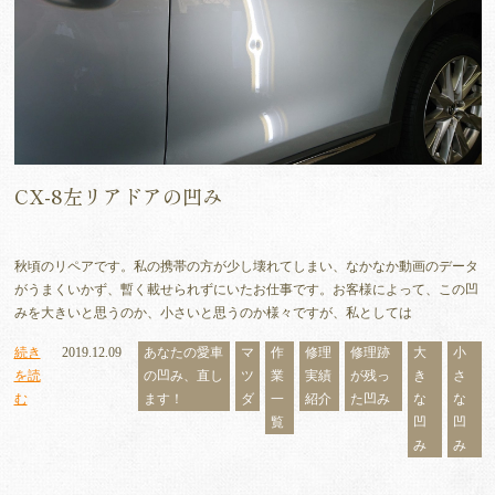
CX-8左リアドアの凹み
秋頃のリペアです。私の携帯の方が少し壊れてしまい、なかなか動画のデータ
がうまくいかず、暫く載せられずにいたお仕事です。お客様によって、この凹
みを大きいと思うのか、小さいと思うのか様々ですが、私としては
続き
2019.12.09
あなたの愛車
マ
作
修理
修理跡
大
小
を読
の凹み、直し
ツ
業
実績
が残っ
き
さ
む
ます！
ダ
一
紹介
た凹み
な
な
覧
凹
凹
み
み