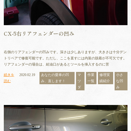
CX-5右リアフェンダーの凹み
右側のリアフェンダーの凹みです。深さは少しありますが、大きさは十分デン
トリペアで修復可能です。ただし、ここを直すには内装の脱着が不可欠です。
リアフェンダーの場合は、給油口があるとツールを挿入するのに苦
続きを
2020.02.19
あなたの愛車の凹
マ
作業
修理実
小さ
読む
み、直します！
ツ
一覧
績紹介
な凹
ダ
み