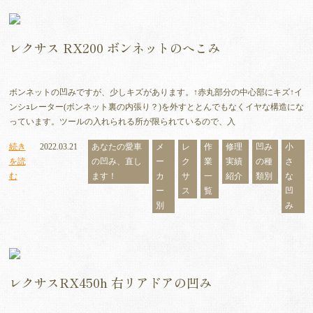
レクサス RX200 ボンネットのへこみ
ボンネットの凹みですが、少しキズがあります。↑赤丸部分の中心部にキズ↑イ
ンシｭレーター(ボンネット裏の内張り？)を外すととんでもなくイヤな構造にな
っています。ツールの入れられる所が限られているので、入
続き
2022.03.21
あなたの愛車
メ
レ
作
修理
凹み
小
を読
の凹み、直し
ー
ク
業
実績
の種
さ
む
ます！
カ
サ
一
紹介
類別
な
ー
ス
覧
凹
別
み
レクサスRX450h 右リアドアの凹み