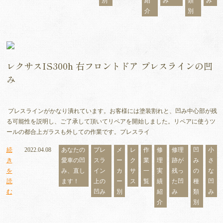
別
紹
み
類
み
介
別
レクサスIS300h 右フロントドア プレスラインの凹
み
プレスラインがかなり潰れています。お客様には塗装割れと、凹み中心部が残
る可能性を説明し、ご了承して頂いてリペアを開始しました。リペアに使うツ
ールの都合上ガラスも外しての作業です。プレスライ
続
2022.04.08
あなたの
プレ
メ
レ
作
修
修理
凹
小
き
愛車の凹
スラ
ー
ク
業
理
跡が
み
さ
を
み、直し
イン
カ
サ
一
実
残っ
の
な
読
ます！
上の
ー
ス
覧
績
た凹
種
凹
む
凹み
別
紹
み
類
み
介
別