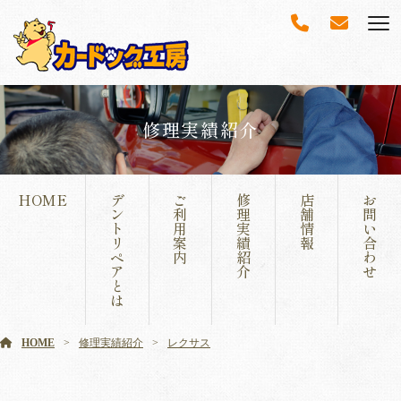
修理実績紹介
HOME
デ
ご
修
店
お
ン
利
理
舗
問
ト
用
実
情
い
リ
案
績
報
合
ペ
内
紹
わ
ア
介
せ
と
は
HOME
修理実績紹介
レクサス