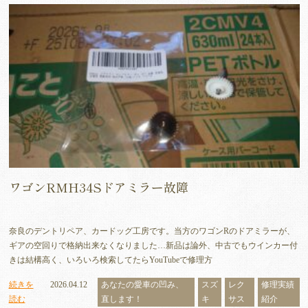
ワゴンRMH34Sドアミラー故障
奈良のデントリペア、カードッグ工房です。当方のワゴンRのドアミラーが、
ギアの空回りで格納出来なくなりました…新品は論外、中古でもウインカー付
きは結構高く、いろいろ検索してたらYouTubeで修理方
続きを
2026.04.12
あなたの愛車の凹み、
スズ
レク
修理実績
読む
直します！
キ
サス
紹介