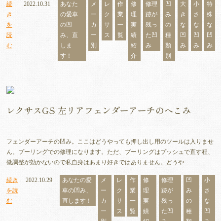
続
2022.10.31
あなた
メ
レ
作
修
修理
凹
大
小
特
き
の愛車
ー
ク
業
理
跡が
み
き
さ
殊
を
の凹
カ
サ
一
実
残っ
の
な
な
な
読
み、直
ー
ス
覧
績
た凹
種
凹
凹
凹
む
しま
別
紹
み
類
み
み
み
す！
介
別
レクサスGS 左リアフェンダーアーチのへこみ
フェンダーアーチの凹み。ここはどうやっても押し出し用のツールは入りませ
ん。プーリングでの修理になります。ただ、プーリングはプッシュで直す程、
微調整が効かないので私自身はあまり好きではありません。どうや
続き
2022.10.29
あなたの愛
メ
レ
作
修
修理
凹
小
を読
車の凹み、
ー
ク
業
理
跡が
み
さ
む
直します！
カ
サ
一
実
残っ
の
な
ー
ス
覧
績
た凹
種
凹