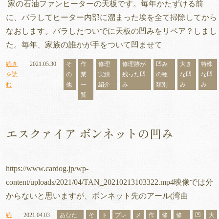
家の石油ファンヒーターの天板です。毎年かたずける前
に、バラしてヒーター内部に溜まった埃を全て掃除してから
なおします。バラしたついでに天板の凹みをリペア？しまし
た。毎年、家族の誰かが手をついて凹ませて
続き
2021.05.30
そ
作
修理
修理跡が
凹み
大き
特殊
を読
の
業
実績
残った凹
の種
な凹
な凹
む
他
一
紹介
み
類別
み
み
覧
エスクァイア ボンネットの凹み
https://www.cardog.jp/wp-
content/uploads/2021/04/TAN_20210213103322.mp4映像では分
からないと思いますが、ボンネット先のアール(湾曲
続
2021.04.03
あなた
そ
ト
プレ
メ
作
修
修
凹
大