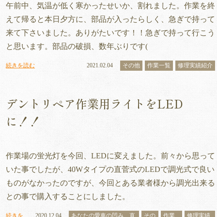
午前中、気温が低く寒かったせいか、割れました。作業を終
えて帰ると本日夕方に、部品が入ったらしく、急ぎで持って
来て下さいました。ありがたいです！！急ぎで持って行こう
と思います。部品の破損、数年ぶりです(
続きを読む
2021.02.04
その他
作業一覧
修理実績紹介
デントリペア作業用ライトをLED
に！！
作業場の蛍光灯を今回、LEDに変えました。前々から思って
いた事でしたが、40Wタイプの直菅式のLEDで調光式で良い
ものがなかったのですが、今回とある業者様から調光出来る
との事で購入することにしました。
続きを
2020.12.04
あなたの愛車の凹み、直
その
作業
修理実績