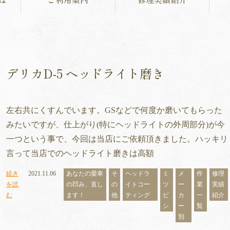
デリカD-5 ヘッドライト磨き
左右共にくすんでいます。GSなどで何度か磨いてもらった
みたいですが、仕上がり(特にヘッドライトの外周部分)が今
一つという事で、今回は当店にご依頼頂きました。ハッキリ
言って当店でのヘッドライト磨きは高額
続き
2021.11.06
あなたの愛車
そ
ヘッドラ
ミ
メ
作
修理
を読
の凹み、直し
の
イトコー
ツ
ー
業
実績
む
ます！
他
ティング
ビ
カ
一
紹介
シ
ー
覧
別