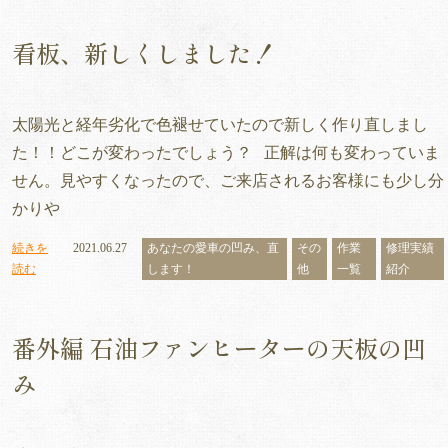
看板、新しくしました！
太陽光と経年劣化で色褪せていたので新しく作り直しまし
た！！どこが変わったでしょう？ 正解は何も変わっていま
せん。見やすくなったので、ご来店されるお客様にも少し分
かりや
続きを
2021.06.27
あなたの愛車の凹み、直
その
作業
修理実績
読む
します！
他
一覧
紹介
番外編 石油ファンヒーターの天板の凹
み