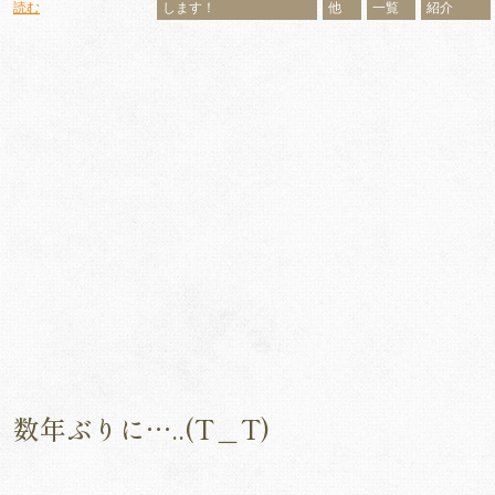
読む
します！
他
一覧
紹介
数年ぶりに…..(T＿T)