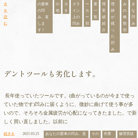
き
の愛車
の
ヨ
スラ
ー
業
理
理
み
き
を
の凹
他
タ
イン
カ
一
実
跡
の
な
読
み、直
上の
ー
覧
績
が
種
凹
む
しま
凹み
別
紹
残
類
み
す！
介
っ
別
た
凹
み
デントツールも劣化します。
長年使っていたツールです。(曲がっているのが今まで使っ
ていた物です)凹みに届くように、微妙に曲げて使う事が多
いので、そろそろ金属疲労が心配になってきたました。で新
しく買い直しました。以前に
続きを
2021.03.25
あなたの愛車の凹み、直
その
作業
修理実績