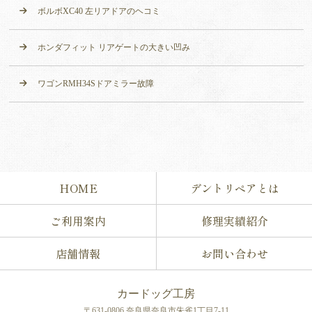
ボルボXC40 左リアドアのヘコミ
ホンダフィット リアゲートの大きい凹み
ワゴンRMH34Sドアミラー故障
HOME
デントリペアとは
ご利用案内
修理実績紹介
店舗情報
お問い合わせ
カードッグ工房
〒631-0806 奈良県奈良市朱雀1丁目7-11