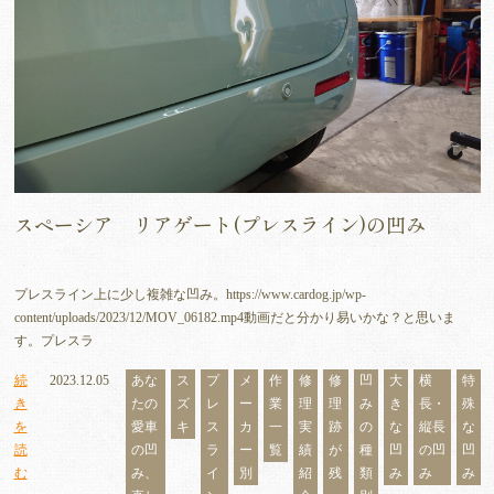
スペーシア リアゲート(プレスライン)の凹み
プレスライン上に少し複雑な凹み。https://www.cardog.jp/wp-
content/uploads/2023/12/MOV_06182.mp4動画だと分かり易いかな？と思いま
す。プレスラ
続
2023.12.05
あな
ス
プ
メ
作
修
修
凹
大
横
特
き
たの
ズ
レ
ー
業
理
理
み
き
長・
殊
を
愛車
キ
ス
カ
一
実
跡
の
な
縦長
な
読
の凹
ラ
ー
覧
績
が
種
凹
の凹
凹
む
み、
イ
別
紹
残
類
み
み
み