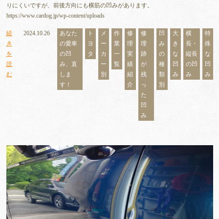
りにくいですが、前後方向にも横筋の凹みがあります。
https://www.cardog.jp/wp-content/uploads
続
2024.10.26
あなた
ト
メ
作
修
修
凹
大
横
特
き
の愛車
ヨ
ー
業
理
理
み
き
長・
殊
を
の凹
タ
カ
一
実
跡
の
な
縦長
な
読
み、直
ー
覧
績
が
種
凹
の凹
凹
む
しま
別
紹
残
類
み
み
み
す！
介
っ
別
た
凹
み