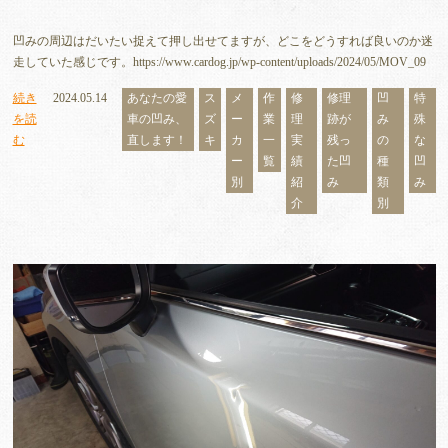
凹みの周辺はだいたい捉えて押し出せてますが、どこをどうすれば良いのか迷
走していた感じです。https://www.cardog.jp/wp-content/uploads/2024/05/MOV_09
続き
2024.05.14
あなたの愛
ス
メ
作
修
修理
凹
特
を読
車の凹み、
ズ
ー
業
理
跡が
み
殊
む
直します！
キ
カ
一
実
残っ
の
な
ー
覧
績
た凹
種
凹
別
紹
み
類
み
介
別