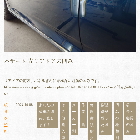
パサート 左リアドアの凹み
リアドアの前方、パネルぎわに結構深い縦筋の凹みです。
https://www.cardog.jp/wp-content/uploads/2024/10/20230430_112227.mp4凹みが深い
の
続
2024.10.08
あなたの
そ
メ
作
修
修理
凹
横
き
愛車の凹
の
ー
業
理
跡が
み
長・
を
み、直し
他
カ
一
実
残っ
の
縦長
読
ます！
輸
ー
覧
績
た凹
種
の凹
む
入
別
紹
み
類
み
車
介
別