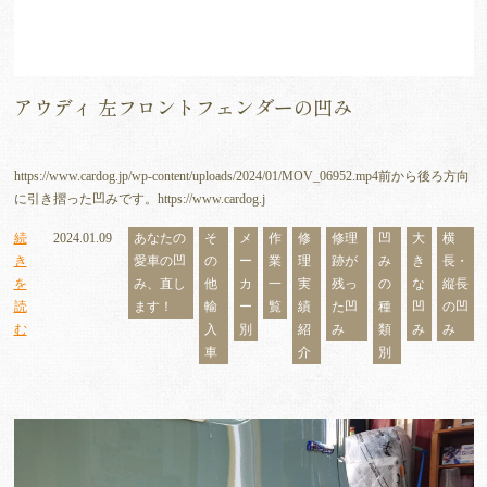
アウディ 左フロントフェンダーの凹み
https://www.cardog.jp/wp-content/uploads/2024/01/MOV_06952.mp4前から後ろ方向
に引き摺った凹みです。https://www.cardog.j
続
2024.01.09
あなたの
そ
メ
作
修
修理
凹
大
横
き
愛車の凹
の
ー
業
理
跡が
み
き
長・
を
み、直し
他
カ
一
実
残っ
の
な
縦長
読
ます！
輸
ー
覧
績
た凹
種
凹
の凹
む
入
別
紹
み
類
み
み
車
介
別