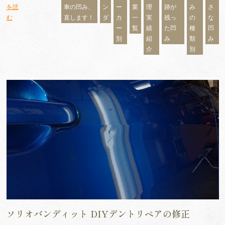
を読
車の凹み、
ン
ー
業
理
跡が
み
さ
む
直します！
ダ
カ
一
実
残っ
の
な
ー
覧
績
た凹
種
凹
別
紹
み
類
み
介
別
ソリオバンディット DIYデントリペアの修正