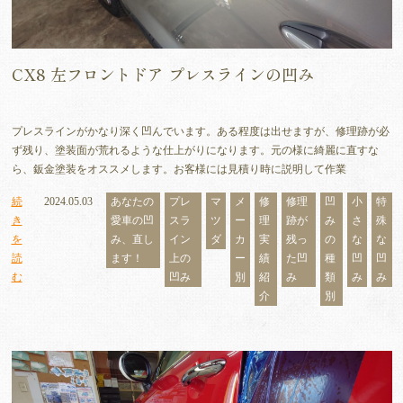
CX8 左フロントドア プレスラインの凹み
プレスラインがかなり深く凹んでいます。ある程度は出せますが、修理跡が必
ず残り、塗装面が荒れるような仕上がりになります。元の様に綺麗に直すな
ら、鈑金塗装をオススメします。お客様には見積り時に説明して作業
続
2024.05.03
あなたの
プレ
マ
メ
修
修理
凹
小
特
き
愛車の凹
スラ
ツ
ー
理
跡が
み
さ
殊
を
み、直し
イン
ダ
カ
実
残っ
の
な
な
読
ます！
上の
ー
績
た凹
種
凹
凹
む
凹み
別
紹
み
類
み
み
介
別