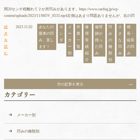
間20センチ程離れて２か所凹みがあります。https://www.cardog.jp/wp-
content/uploads/2023/11/MOV_0533.mp4左側はあまり問題ありませんが、右の凹
続
2023.11.02
あなたの
ホ
メ
作
修
修理
凹
小
横
き
愛車の凹
ン
ー
業
理
跡が
み
さ
長・
を
み、直し
ダ
カ
一
実
残っ
の
な
縦長
読
ます！
ー
覧
績
た凹
種
凹
の凹
む
別
紹
み
類
み
み
介
別
次の記事を表示
カテゴリー
メーカー別
凹みの種類別