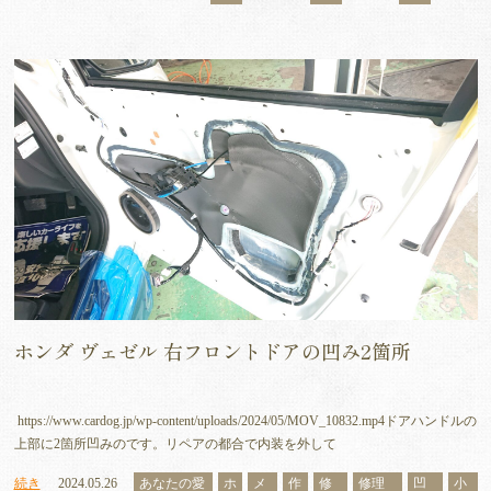
ホンダ ヴェゼル 右フロントドアの凹み2箇所
https://www.cardog.jp/wp-content/uploads/2024/05/MOV_10832.mp4ドアハンドルの
上部に2箇所凹みのです。リペアの都合で内装を外して
続き
2024.05.26
あなたの愛
ホ
メ
作
修
修理
凹
小