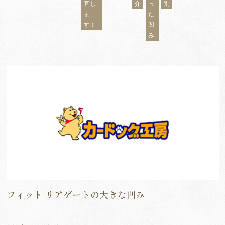
直し
介
っ
別
ま
た
す！
凹
み
フィット リアゲートの大きな凹み