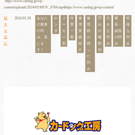
https://www.cardog.jp/wp-
content/uploads/2024/01/MOV_0764.mp4https://www.cardog.jp/wp-content/
続
2024.01.20
あなた
ホ
メ
作
修
修
凹
大
横
特
き
の愛車
ン
ー
業
理
理
み
き
長・
殊
を
の凹
ダ
カ
一
実
跡
の
な
縦長
な
読
み、直
ー
覧
績
が
種
凹
の凹
凹
む
しま
別
紹
残
類
み
み
み
す！
介
っ
別
た
凹
み