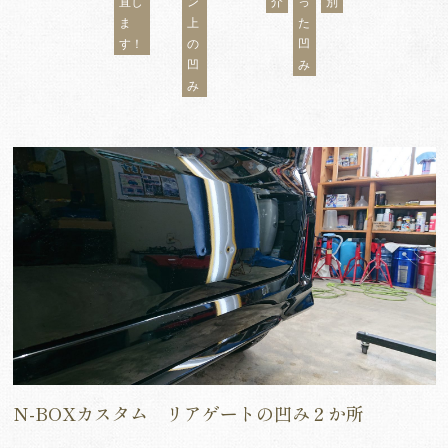
直し
ン
介
っ
別
ま
上
た
す！
の
凹
凹
み
み
N-BOXカスタム リアゲートの凹み２か所