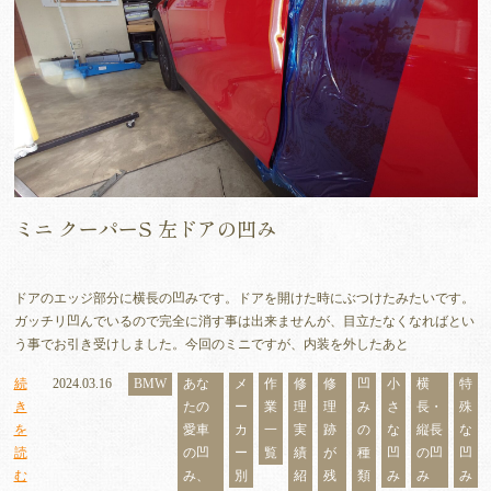
ミニ クーパーS 左ドアの凹み
ドアのエッジ部分に横長の凹みです。ドアを開けた時にぶつけたみたいです。
ガッチリ凹んでいるので完全に消す事は出来ませんが、目立たなくなればとい
う事でお引き受けしました。今回のミニですが、内装を外したあと
続
2024.03.16
BMW
あな
メ
作
修
修
凹
小
横
特
き
たの
ー
業
理
理
み
さ
長・
殊
を
愛車
カ
一
実
跡
の
な
縦長
な
読
の凹
ー
覧
績
が
種
凹
の凹
凹
む
み、
別
紹
残
類
み
み
み