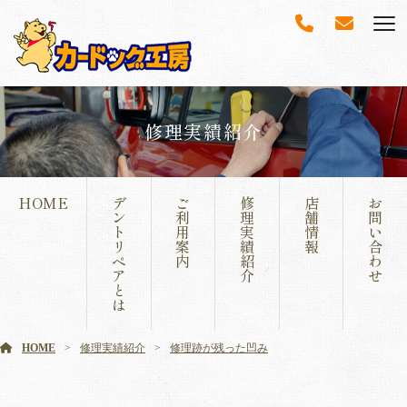
修理実績紹介
HOME
デ
ご
修
店
お
ン
利
理
舗
問
ト
用
実
情
い
リ
案
績
報
合
ペ
内
紹
わ
ア
介
せ
と
は
HOME
修理実績紹介
修理跡が残った凹み