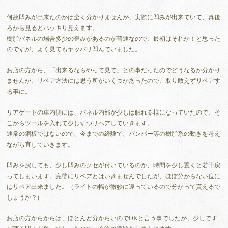
何故凹みが出来たのかは全く分かりませんが、実際に凹みが出来ていて、真後
ろから見るとハッキリ見えます。
樹脂パネルの場合多少の歪みがあるのが普通なので、最初はそれか！と思った
のですが、よく見てもヤッパリ凹んでいました。
お店の方から、「出来るならやって見て」との事だったのでどうなるか分かり
ませんが、リペア方法には思う所がいくつかあったので、取り敢えずリペアす
る事に。
リアゲートの車内側には、パネル内部が少しは触れる様になっていたので、そ
こからツールを入れて少しずつリペアしていきます。
通常の鋼板ではないので、今までの経験で、バンパー等の樹脂系の動きを考え
ながら直していきます。
凹みを戻しても、少し凹みのクセが付いているのか、時間を少し置くと若干戻
ってしまいます。完璧にリペアとはいきませんでしたが、ほぼ分からない位に
はリペア出来ました。（ライトの幅が微妙に違っているので分かって貰えるで
しょうか？)
お店の方からからは、ほとんど分からいのでOKと言う事でしたが、少しです