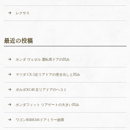
レクサス
最近の投稿
ホンダ ヴェゼル 運転席ドアの凹み
マツダ CX-5左リアドアの突き出しと凹み
ボルボXC40 左リアドアのヘコミ
ホンダフィット リアゲートの大きい凹み
ワゴンRMH34Sドアミラー故障