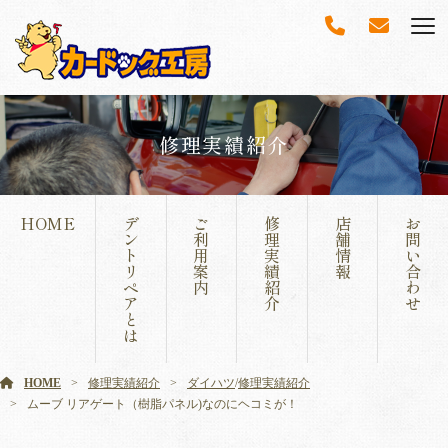
修理実績紹介
HOME
デ
ご
修
店
お
ン
利
理
舗
問
ト
用
実
情
い
リ
案
績
報
合
ペ
内
紹
わ
ア
介
せ
と
は
HOME
修理実績紹介
ダイハツ
/
修理実績紹介
ムーブ リアゲート（樹脂パネル)なのにヘコミが！