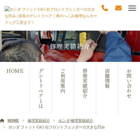
修理実績紹介
HOME
デ
ご
修
店
お
ン
利
理
舗
問
ト
用
実
情
い
リ
案
績
報
合
ペ
内
紹
わ
ア
介
せ
と
は
HOME
修理実績紹介
ホンダ
/
修理実績紹介
ホンダ フィット GK5 右フロントフェンダーの大きな凹み