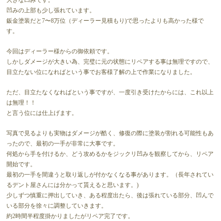
凹みの上部も少し張れています。
鈑金塗装だと7〜8万位（ディーラー見積もり)で思ったよりも高かった様で
す。
今回はディーラー様からの御依頼です。
しかしダメージが大きい為、完璧に元の状態にリペアする事は無理ですので、
目立たない位になればという事でお客様了解の上で作業になりました。
ただ、目立たなくなればという事ですが、一度引き受けたからには、これ以上
は無理！！
と言う位には仕上げます。
写真で見るよりも実物はダメージが酷く、修復の際に塗装が割れる可能性もあ
ったので、最初の一手が非常に大事です。
何処から手を付けるか、どう攻めるかをジックリ凹みを観察してから、リペア
開始です。
最初の一手を間違うと取り返しが付かなくなる事があります。（長年されてい
るデント屋さんには分かって貰えると思います。)
少しずつ慎重に押出していき、ある程度出たら、後は張れている部分、凹んで
いる部分を徐々に調整していきます。
約2時間半程度掛かりましたがリペア完了です。