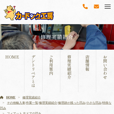
修理実績紹介
HOME
デ
ご
修
店
お
ン
利
理
舗
問
ト
用
実
情
い
リ
案
績
報
合
ペ
内
紹
わ
ア
介
せ
と
は
HOME
修理実績紹介
その他輸入車
/
作業一覧
/
修理実績紹介
/
修理跡が残った凹み
/
小さな凹み
/
特殊な
凹み
フィアット 左ドアの凹み