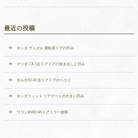
最近の投稿
ホンダ ヴェゼル 運転席ドアの凹み
マツダ CX-5左リアドアの突き出しと凹み
ボルボXC40 左リアドアのヘコミ
ホンダフィット リアゲートの大きい凹み
ワゴンRMH34Sドアミラー故障