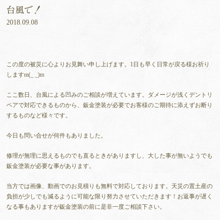
台風で！
2018.09.08
この度の被災に心よりお見舞い申し上げます。1日も早く日常が戻る様お祈り
しますm(_ _)m
ここ数日、台風による凹みのご相談が増えています。ダメージが浅くデントリ
ペアで対応できるものから、鈑金塗装が必要でお客様のご期待に添えずお断り
するものなど様々です。
今日も問い合せが何件もありました。
修理が無理に思えるものでも直るときがありますし、大した事が無いようでも
鈑金塗装が必要な事があります。
当方では画像、動画でのお見積りも無料で対応しております。天災の置土産の
負担が少しでも減るように可能な限り努力させていただきます！お返事が遅く
なる事もありますが鈑金塗装の前に是非一度ご相談下さい。