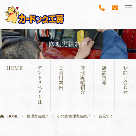
修理実績紹介
HOME
デ
ご
修
店
お
ン
利
理
舗
問
ト
用
実
情
い
リ
案
績
報
合
ペ
内
紹
わ
ア
介
せ
と
は
HOME
修理実績紹介
その他
/
修理実績紹介
台風で！