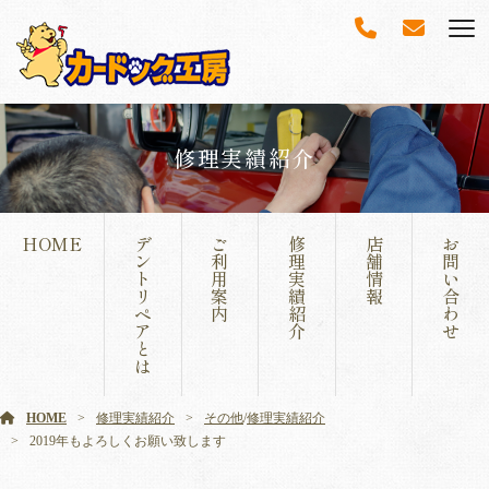
修理実績紹介
HOME
デ
ご
修
店
お
ン
利
理
舗
問
ト
用
実
情
い
リ
案
績
報
合
ペ
内
紹
わ
ア
介
せ
と
は
HOME
修理実績紹介
その他
/
修理実績紹介
2019年もよろしくお願い致します