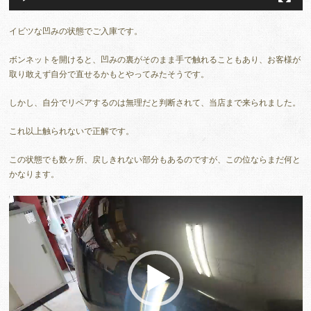
イビツな凹みの状態でご入庫です。
ボンネットを開けると、凹みの裏がそのまま手で触れることもあり、お客様が
取り敢えず自分で直せるかもとやってみたそうです。
しかし、自分でリペアするのは無理だと判断されて、当店まで来られました。
これ以上触られないで正解です。
この状態でも数ヶ所、戻しきれない部分もあるのですが、この位ならまだ何と
かなります。
動
画
プ
レ
ー
ヤ
ー