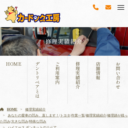
修理実績紹介
HOME
デ
ご
修
店
お
ン
利
理
舗
問
ト
用
実
情
い
リ
案
績
報
合
ペ
内
紹
わ
ア
介
せ
と
は
HOME
修理実績紹介
あなたの愛車の凹み、直します！
/
トヨタ
/
作業一覧
/
修理実績紹介
/
修理跡が残っ
た凹み
/
大きな凹み
/
特殊な凹み
ハイエース ボンネットのリペア