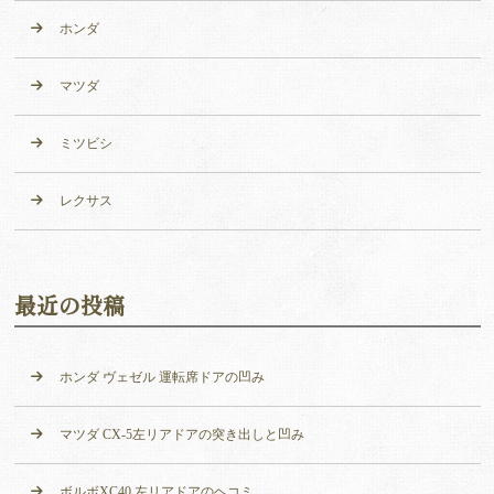
ホンダ
マツダ
ミツビシ
レクサス
最近の投稿
ホンダ ヴェゼル 運転席ドアの凹み
マツダ CX-5左リアドアの突き出しと凹み
ボルボXC40 左リアドアのヘコミ