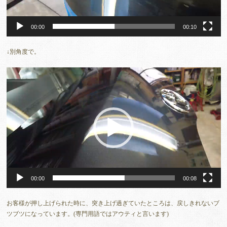
00:00
00:10
↓別角度で。
動
画
プ
レ
ー
ヤ
ー
00:00
00:08
お客様が押し上げられた時に、突き上げ過ぎていたところは、戻しきれないブ
ツブツになっています。(専門用語ではアウティと言います)