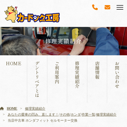
修理実績紹介
HOME
デ
ご
修
店
お
ン
利
理
舗
問
ト
用
実
情
い
リ
案
績
報
合
ペ
内
紹
わ
ア
介
せ
と
は
HOME
修理実績紹介
あなたの愛車の凹み、直します！
/
その他
/
ホンダ
/
作業一覧
/
修理実績紹介
当店中古車 ホンダフィット セルモーター交換