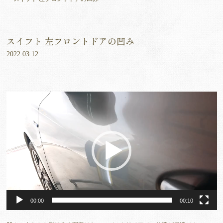
スイフト 左フロントドアの凹み
2022.03.12
動
画
プ
レ
ー
ヤ
ー
00:00
00:10