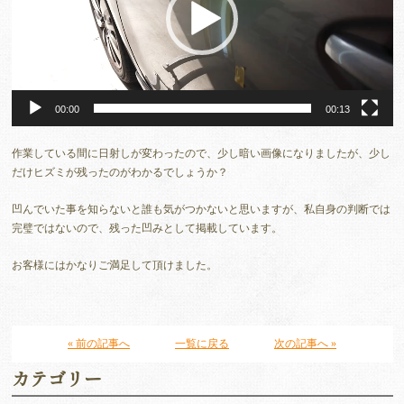
ヤ
ー
00:00
00:13
作業している間に日射しが変わったので、少し暗い画像になりましたが、少し
だけヒズミが残ったのがわかるでしょうか？
凹んでいた事を知らないと誰も気がつかないと思いますが、私自身の判断では
完璧ではないので、残った凹みとして掲載しています。
お客様にはかなりご満足して頂けました。
« 前の記事へ
一覧に戻る
次の記事へ »
カテゴリー