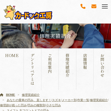
修理実績紹介
HOME
デ
ご
修
店
お
ン
利
理
舗
問
ト
用
実
情
い
リ
案
績
報
合
ペ
内
紹
わ
ア
介
せ
と
は
HOME
修理実績紹介
あなたの愛車の凹み、直します！
/
スズキ
/
メーカー別
/
作業一覧
/
修理実績紹介
/
修理跡が残った凹み
/
凹みの種類別
/
小さな凹み
スイフト 左フロントドアの凹み