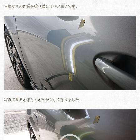
何度かその作業を繰り返しリペア完了です。
写真で見るとほとんど分からなくなりました。
動
画
プ
レ
ー