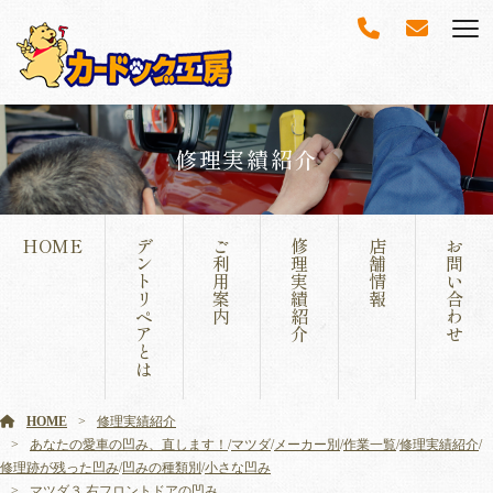
修理実績紹介
HOME
デ
ご
修
店
お
ン
利
理
舗
問
ト
用
実
情
い
リ
案
績
報
合
ペ
内
紹
わ
ア
介
せ
と
は
HOME
修理実績紹介
あなたの愛車の凹み、直します！
/
マツダ
/
メーカー別
/
作業一覧
/
修理実績紹介
/
修理跡が残った凹み
/
凹みの種類別
/
小さな凹み
マツダ３ 右フロントドアの凹み