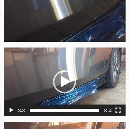
動
画
プ
レ
ー
ヤ
ー
00:00
00:13
動