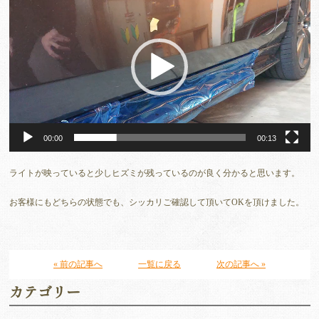
画
プ
レ
ー
ヤ
ー
00:00
00:13
ライトが映っていると少しヒズミが残っているのが良く分かると思います。
お客様にもどちらの状態でも、シッカリご確認して頂いてOKを頂けました。
« 前の記事へ
一覧に戻る
次の記事へ »
カテゴリー