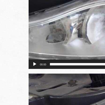
ヤ
ー
00:00