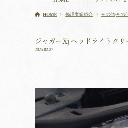
HOME
修理実績紹介
その他
/
その
ジャガーXj ヘッドライトク
2025.02.27
動
画
プ
レ
ー