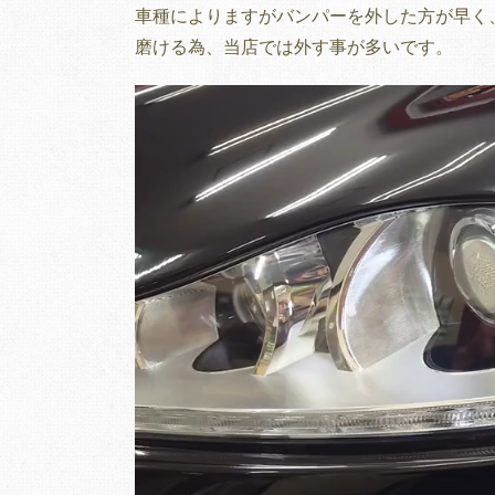
車種によりますがバンパーを外した方が早く
磨ける為、当店では外す事が多いです。
動
画
プ
レ
ー
ヤ
ー