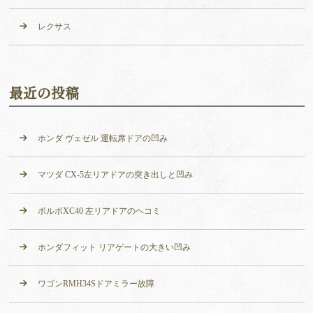
レクサス
最近の投稿
ホンダ ヴェゼル 運転席ドアの凹み
マツダ CX-5左リアドアの突き出しと凹み
ボルボXC40 左リアドアのヘコミ
ホンダフィット リアゲートの大きい凹み
ワゴンRMH34Sドアミラー故障