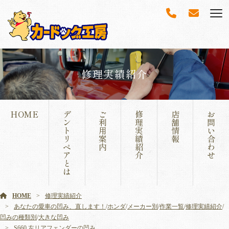
修理実績紹介
HOME
デ
ご
修
店
お
ン
利
理
舗
問
ト
用
実
情
い
リ
案
績
報
合
ペ
内
紹
わ
ア
介
せ
と
は
HOME
修理実績紹介
あなたの愛車の凹み、直します！
/
ホンダ
/
メーカー別
/
作業一覧
/
修理実績紹介
/
凹みの種類別
/
大きな凹み
S660 左リアフェンダーの凹み