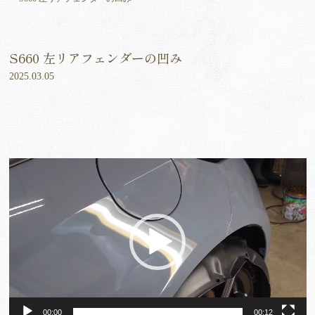
S660 左リアフェンダーの凹み
2025.03.05
動
画
プ
レ
ー
ヤ
ー
00:00
00:12