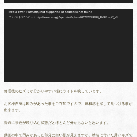
動
Media error: Format(s) not supported or source(s) not found
ファイルをダウンロード: https://www.cardog.jp/wp-content/uploads/2025/03/20230720_124953.mp4?_=3
画
プ
レ
ー
ヤ
ー
修理後のヒズミが分かりやすい様にライトを映しています。
お客様自身は凹みがあった事をご存知ですので、違和感を探して見つける事が
出来ます。
普通に景色が映り込む状態だとほとんど分からないと思います。
動画の中で凹みがあった部分に白い影か見えますが、塗装に付いた薄いキズで