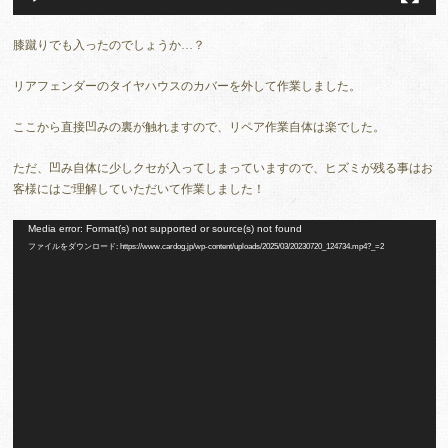
膝蹴りでも入ったのでしょうか…？
リアフェンダーのタイヤハウスのカバーを外して作業しました。
ここから直接凹みの裏が触れますので、リペア作業自体は楽でした。
ただ、凹み自体に少しクセが入ってしまっていますので、ヒズミが残る事はお
客様にはご理解していただいて作業しました！
動
Media error: Format(s) not supported or source(s) not found
ファイルをダウンロード: https://www.cardog.jp/wp-content/uploads/2025/03/20230720_124734.mp4?_=2
画
プ
レ
ー
ヤ
ー