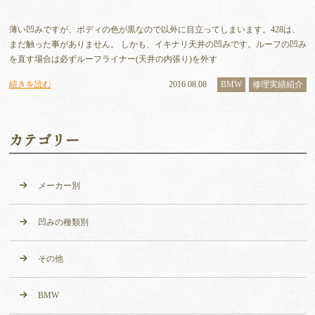
薄い凹みですが、ボディの色が黒なので以外に目立ってしまいます。428は、
まだ触った事がありません。 しかも、イキナリ天井の凹みです。ルーフの凹み
を直す場合は必ずルーフライナー(天井の内張り)を外す
続きを読む
2016.08.08
BMW
修理実績紹介
カテゴリー
メーカー別
凹みの種類別
その他
BMW