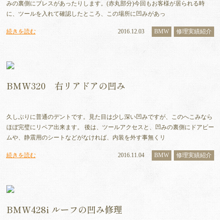
みの裏側にブレスがあったりします。(赤丸部分)今回もお客様が居られる時
に、ツールを入れて確認したところ、この場所に凹みがあっ
続きを読む
2016.12.03
BMW
修理実績紹介
BMW320 右リアドアの凹み
久しぶりに普通のデントです。見た目は少し深い凹みですが、このへこみなら
ほぼ完璧にリペア出来ます。 後は、ツールアクセスと、凹みの裏側にドアビー
ムや、静震用のシートなどがなければ、内装を外す事無くリ
続きを読む
2016.11.04
BMW
修理実績紹介
BMW428i ルーフの凹み修理