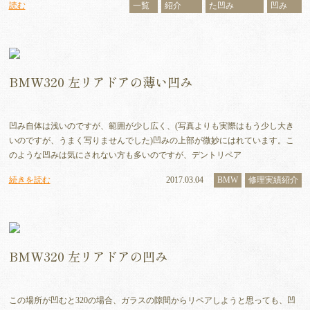
読む
一覧
紹介
た凹み
凹み
BMW320 左リアドアの薄い凹み
凹み自体は浅いのですが、範囲が少し広く、(写真よりも実際はもう少し大き
いのですが、うまく写りませんでした)凹みの上部が微妙にはれています。こ
のような凹みは気にされない方も多いのですが、デントリペア
続きを読む
2017.03.04
BMW
修理実績紹介
BMW320 左リアドアの凹み
この場所が凹むと320の場合、ガラスの隙間からリペアしようと思っても、凹