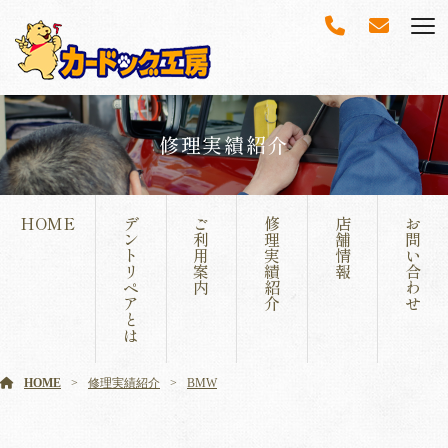
修理実績紹介
HOME
デ
ご
修
店
お
ン
利
理
舗
問
ト
用
実
情
い
リ
案
績
報
合
ペ
内
紹
わ
ア
介
せ
と
は
HOME
修理実績紹介
BMW