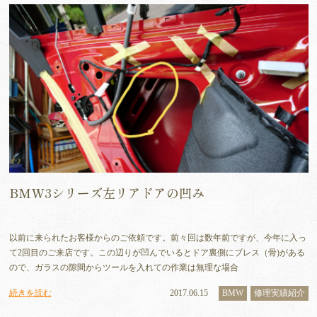
BMW3シリーズ左リアドアの凹み
以前に来られたお客様からのご依頼です。前々回は数年前ですが、今年に入っ
て2回目のご来店です。この辺りが凹んでいるとドア裏側にブレス（骨)がある
ので、ガラスの隙間からツールを入れての作業は無理な場合
続きを読む
2017.06.15
BMW
修理実績紹介