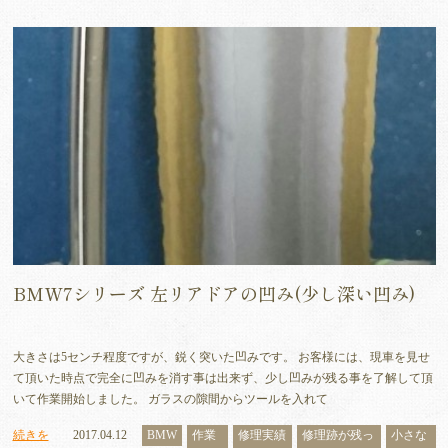
BMW7シリーズ 左リアドアの凹み(少し深い凹み)
大きさは5センチ程度ですが、鋭く突いた凹みです。 お客様には、現車を見せ
て頂いた時点で完全に凹みを消す事は出来ず、少し凹みが残る事を了解して頂
いて作業開始しました。 ガラスの隙間からツールを入れて
続きを
2017.04.12
BMW
作業
修理実績
修理跡が残っ
小さな