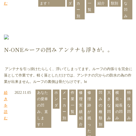
む
ます！
ダ
カ
一
紹介
類別
な
ー
覧
凹
別
み
N-ONEルーフの凹み アンテナも浮きが。。
アンテナを引っ掛けたらしく、浮いてしまってます。ルーフの内張りを完全に
落として作業です。軽く落としただけでは、アンテナの穴からの防水の為の作
業が出来ません。ルーフの裏側は骨だらけです。ht
続
2022.11.05
あなた
ホ
メ
作
修
修
凹
大
横
特
き
の愛車
ン
ー
業
理
理
み
き
長・
殊
を
の凹
ダ
カ
一
実
跡
の
な
縦長
な
読
み、直
ー
覧
績
が
種
凹
の凹
凹
む
しま
別
紹
残
類
み
み
み
す！
介
っ
別
た