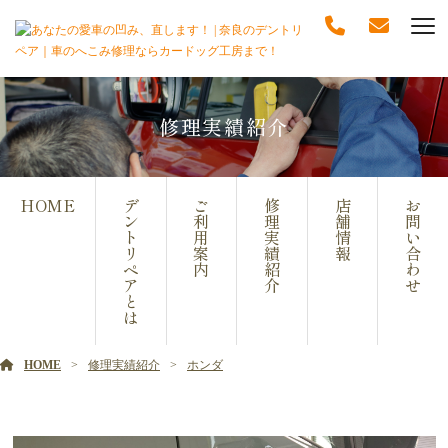
修理実績紹介
HOME
デ
ご
修
店
お
ン
利
理
舗
問
ト
用
実
情
い
リ
案
績
報
合
ペ
内
紹
わ
ア
介
せ
と
は
HOME
修理実績紹介
ホンダ