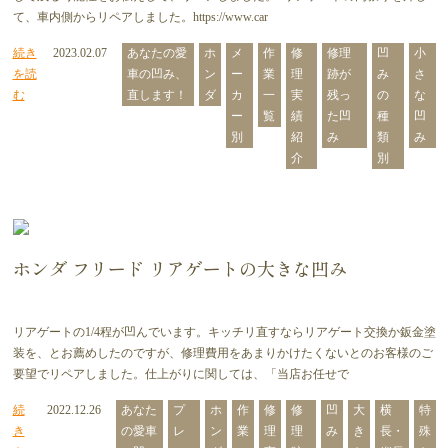
て、車内側からリペアしました。https://www.car
続き
2023.02.07
あなたの愛
ホ
メ
作
修
修理
凹
小
を読
車の凹み、
ン
ー
業
理
跡が
み
さ
む
直します！
ダ
カ
一
実
残っ
の
な
ー
覧
績
た凹
種
凹
別
紹
み
類
み
介
別
ホンダ フリード リアゲートの大きな凹み
リアゲートの1/4程が凹んでいます。キッチリ直すならリアゲート交換か鈑金塗
装を、とお薦めしたのですが、修理費用をあまりかけたくないとのお客様のご
要望でリペアしました。仕上がりに関しては、「当店お任せで
続
2022.12.26
あなた
プ
ホ
作
修
修
凹
大
横
特
き
の愛車
レ
ン
業
理
理
み
き
長・
殊