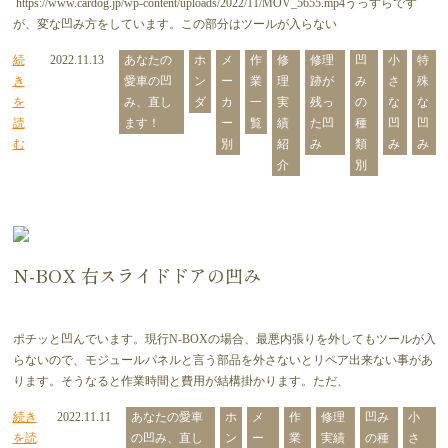
https://www.cardog.jp/wp-content/uploads/2022/11/MOV_5655.mp4うっすらです
が、変な凹み方をしています。この部分はツールが入らない
続
2022.11.13
あなたの
ホ
メ
作
修
修理
凹
小
特
き
愛車の凹
ン
ー
業
理
跡が
み
さ
殊
を
み、直し
ダ
カ
一
実
残っ
の
な
な
読
ます！
ー
覧
績
た凹
種
凹
凹
む
別
紹
み
類
み
み
介
別
N-BOX 右スライドドアの凹み
ポチッと凹んでいます。現行N-BOXの場合、最悪内張りを外してもツールが入
らないので、モジュールパネルと言う部品を外さないとリペア出来ない事があ
ります。そうなると作業時間と費用が結構掛かります。ただ、
続き
2022.11.11
あなたの愛車
ホ
メ
作
修理
凹み
小
を読
の凹み、直し
ン
ー
業
実績
の種
さ