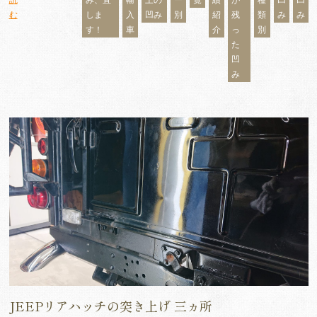
む
しま
入
凹み
別
紹
残
類
み
み
す！
車
介
っ
別
た
凹
み
JEEPリアハッチの突き上げ 三ヵ所