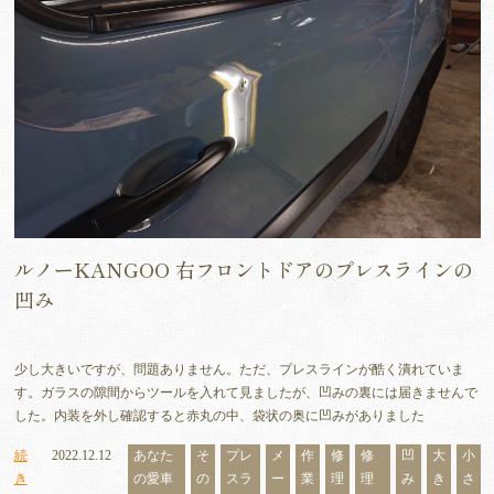
ルノーKANGOO 右フロントドアのプレスラインの
凹み
少し大きいですが、問題ありません。ただ、プレスラインが酷く潰れていま
す。ガラスの隙間からツールを入れて見ましたが、凹みの裏には届きませんで
した。内装を外し確認すると赤丸の中、袋状の奥に凹みがありました
続
2022.12.12
あなた
そ
プレ
メ
作
修
修
凹
大
小
き
の愛車
の
スラ
ー
業
理
理
み
き
さ