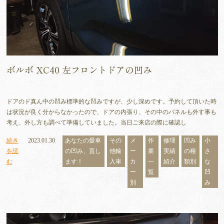
ボルボ XC40 左フロントドアの凹み
ドアのド真ん中の凹み標準的な凹みですが、少し深めです。予約して頂いた時
は状況が良く分からなかったので、ドアの内張り、その中のパネルも外す事も
考え、外し方も調べて準備していました。当日ご来店の際に確認し
続き
2023.01.30
あなたの愛車
その
メ
作
修理
凹み
小
を読
の凹み、直し
他輸
ー
業
実績
の種
さ
む
ます！
入車
カ
一
紹介
類別
な
ー
覧
凹
別
み