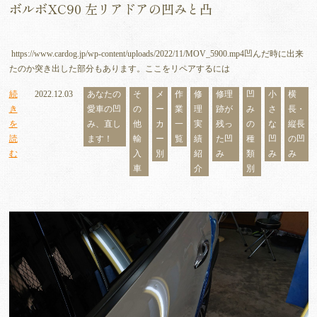
ボルボXC90 左リアドアの凹みと凸
https://www.cardog.jp/wp-content/uploads/2022/11/MOV_5900.mp4凹んだ時に出来
たのか突き出した部分もあります。ここをリペアするには
続
2022.12.03
あなたの
そ
メ
作
修
修理
凹
小
横
き
愛車の凹
の
ー
業
理
跡が
み
さ
長・
を
み、直し
他
カ
一
実
残っ
の
な
縦長
読
ます！
輸
ー
覧
績
た凹
種
凹
の凹
む
入
別
紹
み
類
み
み
車
介
別