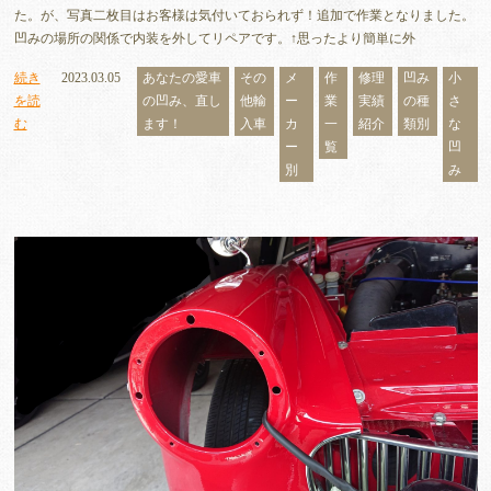
た。が、写真二枚目はお客様は気付いておられず！追加で作業となりました。
凹みの場所の関係で内装を外してリペアです。↑思ったより簡単に外
続き
2023.03.05
あなたの愛車
その
メ
作
修理
凹み
小
を読
の凹み、直し
他輸
ー
業
実績
の種
さ
む
ます！
入車
カ
一
紹介
類別
な
ー
覧
凹
別
み