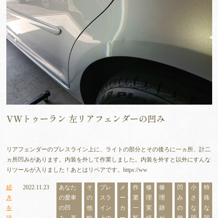
VWトゥーラン 左リアフェンダーの凹み
リアフェンダーのプレスライン上に、ライトの部分とその後ろに一ヵ所、計二
ヵ所凹みがあります。内装を外して作業しました。内装を外すと以外にすんな
りツールが入りました！あとはリペアです。https://ww
続
2022.11.23
あなた
そ
プレ
メ
作
修
修
凹
小
特
き
の愛車
の
スラ
ー
業
理
理
み
さ
殊
を
の凹
他
イン
カ
一
実
跡
の
な
な
読
み、直
輸
上の
ー
覧
績
が
種
凹
凹