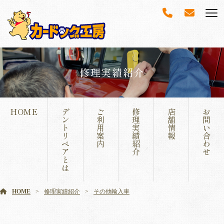
修理実績紹介
HOME
デ
ご
修
店
お
ン
利
理
舗
問
ト
用
実
情
い
リ
案
績
報
合
ペ
内
紹
わ
ア
介
せ
と
は
HOME
修理実績紹介
その他輸入車