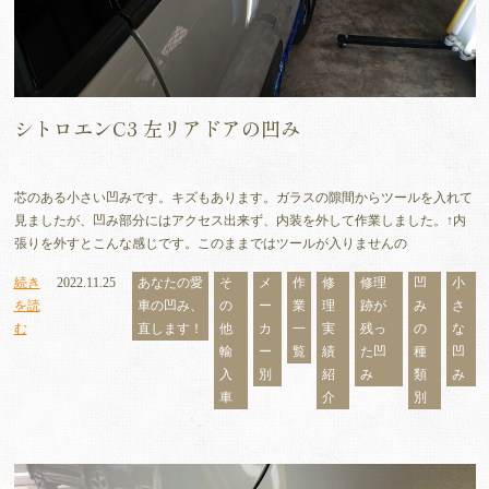
シトロエンC3 左リアドアの凹み
芯のある小さい凹みです。キズもあります。ガラスの隙間からツールを入れて
見ましたが、凹み部分にはアクセス出来ず、内装を外して作業しました。↑内
張りを外すとこんな感じです。このままではツールが入りませんの
続き
2022.11.25
あなたの愛
そ
メ
作
修
修理
凹
小
を読
車の凹み、
の
ー
業
理
跡が
み
さ
む
直します！
他
カ
一
実
残っ
の
な
輸
ー
覧
績
た凹
種
凹
入
別
紹
み
類
み
車
介
別