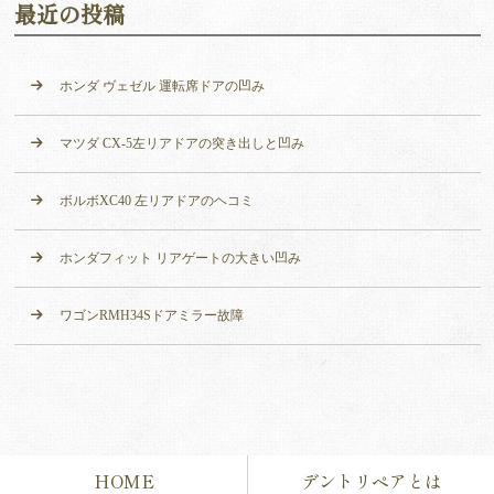
最近の投稿
ホンダ ヴェゼル 運転席ドアの凹み
マツダ CX-5左リアドアの突き出しと凹み
ボルボXC40 左リアドアのヘコミ
ホンダフィット リアゲートの大きい凹み
ワゴンRMH34Sドアミラー故障
HOME
デントリペアとは