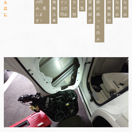
を
の凹
他
イン
カ
一
実
跡
の
な
な
読
み、直
輸
上の
ー
覧
績
が
種
凹
凹
む
しま
入
凹み
別
紹
残
類
み
み
す！
車
介
っ
別
た
凹
み