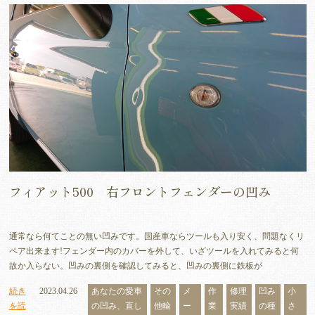
フィアット500 右フロントフェンダーの凹み
通常なら何てことの無い凹みです。国産車ならツールも入り安く、問題なくリ
ペア出来ます!フェンダー内のカバーを外して、いざツールを入れてみると何
故か入らない。凹みの裏側を確認してみると、凹みの裏側に鉄板が
続き
2023.04.26
あなたの愛車
その
メ
作
修理
凹み
小
を読
の凹み、直し
他輸
ー
業
実績
の種
さ