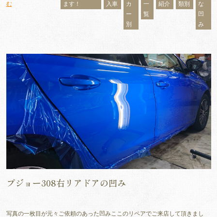
む
ます！
入車
カ
一
紹介
類別
な
ー
覧
凹
別
み
プジョー308右リアドアの凹み
写真の一枚目が元々ご依頼のあった凹みここのリペアでご来店して頂きまし