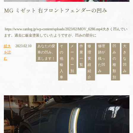
MG ミゼット 右フロントフェンダーの凹み
https://www.cardog.jp/wp-content/uploads/2023/02/MOV_6286.mp4大きく凹んでい
ます。過去に鈑金塗装していたようですが、凹みの部分に
続き
2023.02.10
あなたの愛
そ
メ
作
修
修理
凹
大
を読
車の凹み、
の
ー
業
理
跡が
み
き
む
直します！
他
カ
一
実
残っ
の
な
輸
ー
覧
績
た凹
種
凹
入
別
紹
み
類
み
車
介
別