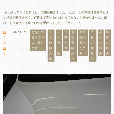
もう少しマシになればと、ご相談頂きました。 ただ、この車種は普通車と違
い鉄板が分厚過ぎて、何処まで直せるかはやってみないと分かりません。ほ
ぼ、お任せと言う事でお引き受けしました。「ポンチで
続
2022.11.21
あなたの
そ
メ
作
修
修理
凹
小
特
き
愛車の凹
の
ー
業
理
跡が
み
さ
殊
を
み、直し
他
カ
一
実
残っ
の
な
な
読
ます！
輸
ー
覧
績
た凹
種
凹
凹
む
入
別
紹
み
類
み
み
車
介
別