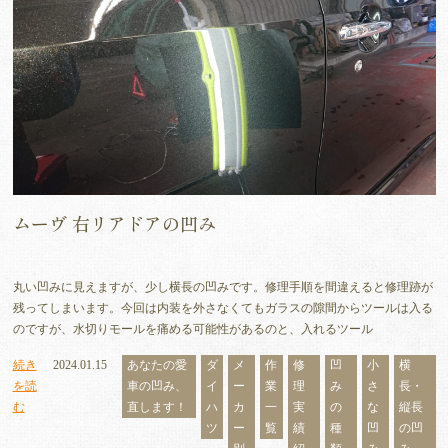
ムーヴ 右リアドアの凹み
丸い凹みに見えますが、少し横長の凹みです。修理手順を間違えると修理跡が
残ってしまいます。今回は内装を外さなくてもガラスの隙間からツールは入る
のですが、水切りモールを痛める可能性があるのと、入れるツール
続き
2024.01.15
あなたの愛
ダ
メ
作
修
凹
小
横
を読
車の凹み、
イ
ー
業
理
み
さ
長・
む
直します！
ハ
カ
一
実
の
な
縦長
ツ
ー
覧
績
種
凹
の凹