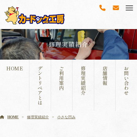
修理実績紹介
HOME
デ
ご
修
店
お
ン
利
理
舗
問
ト
用
実
情
い
リ
案
績
報
合
ペ
内
紹
わ
ア
介
せ
と
は
HOME
修理実績紹介
小さな凹み