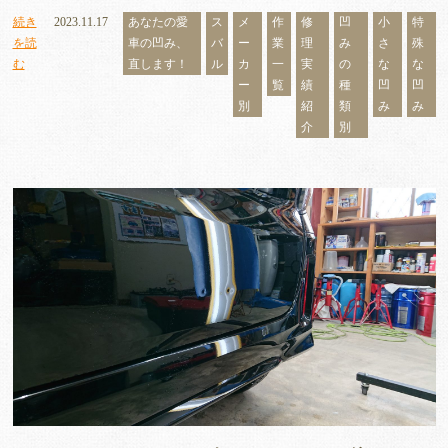
続き
2023.11.17
あなたの愛
ス
メ
作
修
凹
小
特
を読
車の凹み、
バ
ー
業
理
み
さ
殊
む
直します！
ル
カ
一
実
の
な
な
ー
覧
績
種
凹
凹
別
紹
類
み
み
介
別