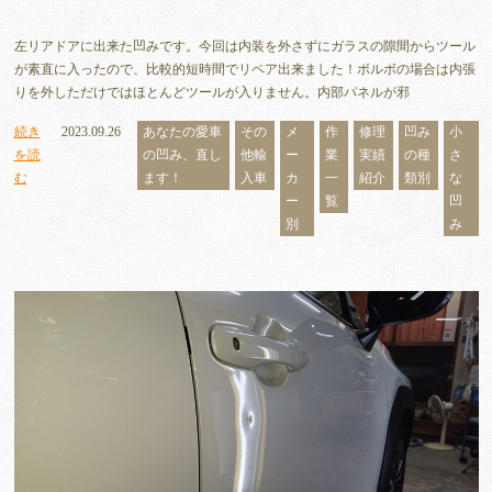
左リアドアに出来た凹みです。今回は内装を外さずにガラスの隙間からツール
が素直に入ったので、比較的短時間でリペア出来ました！ボルボの場合は内張
りを外しただけではほとんどツールが入りません。内部パネルが邪
続き
2023.09.26
あなたの愛車
その
メ
作
修理
凹み
小
を読
の凹み、直し
他輸
ー
業
実績
の種
さ
む
ます！
入車
カ
一
紹介
類別
な
ー
覧
凹
別
み