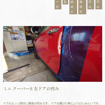
ー
覧
績
種
凹
凹
別
紹
類
み
み
介
別
ミニ クーパーS 左ドアの凹み
ドアのエッジ部分に横長の凹みです。ドアを開けた時にぶつけたみたいです。