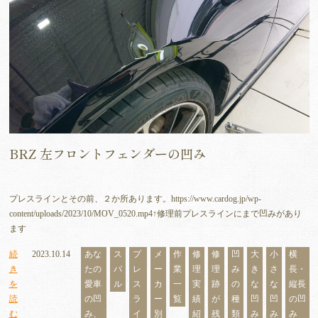
BRZ 左フロントフェンダーの凹み
プレスラインとその前、２か所あります。https://www.cardog.jp/wp-
content/uploads/2023/10/MOV_0520.mp4↑修理前プレスラインにまで凹みがあり
ます
続
2023.10.14
あな
ス
プ
メ
作
修
修
凹
大
小
横
き
たの
バ
レ
ー
業
理
理
み
き
さ
長・
を
愛車
ル
ス
カ
一
実
跡
の
な
な
縦長
読
の凹
ラ
ー
覧
績
が
種
凹
凹
の凹
む
み、
イ
別
紹
残
類
み
み
み