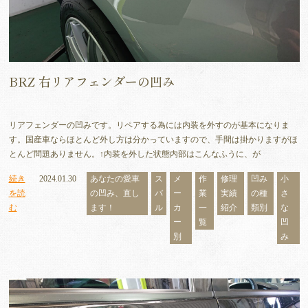
BRZ 右リアフェンダーの凹み
リアフェンダーの凹みです。リペアする為には内装を外すのが基本になりま
す。国産車ならほとんど外し方は分かっていますので、手間は掛かりますがほ
とんど問題ありません。↑内装を外した状態内部はこんなふうに、が
続き
2024.01.30
あなたの愛車
ス
メ
作
修理
凹み
小
を読
の凹み、直し
バ
ー
業
実績
の種
さ
む
ます！
ル
カ
一
紹介
類別
な
ー
覧
凹
別
み