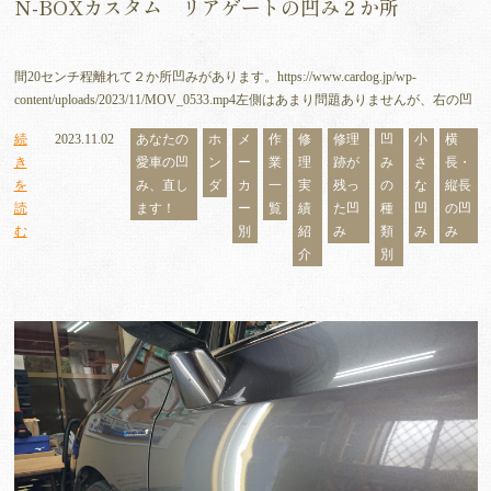
N-BOXカスタム リアゲートの凹み２か所
間20センチ程離れて２か所凹みがあります。https://www.cardog.jp/wp-
content/uploads/2023/11/MOV_0533.mp4左側はあまり問題ありませんが、右の凹
続
2023.11.02
あなたの
ホ
メ
作
修
修理
凹
小
横
き
愛車の凹
ン
ー
業
理
跡が
み
さ
長・
を
み、直し
ダ
カ
一
実
残っ
の
な
縦長
読
ます！
ー
覧
績
た凹
種
凹
の凹
む
別
紹
み
類
み
み
介
別