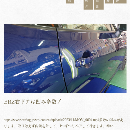
別
紹
類
み
み
介
別
BRZ右ドアは凹み多数！
https://www.cardog.jp/wp-content/uploads/2023/11/MOV_0604.mp4多数の凹みがあ
ります。取り敢えず内装を外して、1つずつリペアして行きます。幸い