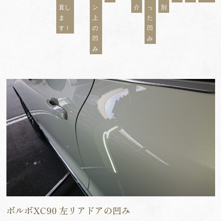
直し
ン
介
っ
別
ま
上
た
す！
の
凹
凹
み
み
ボルボXC90 左リアドアの凹み