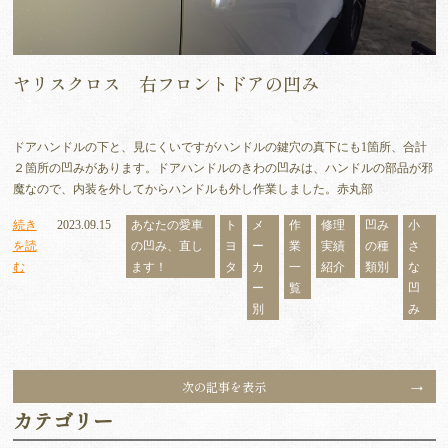
ヤリスクロス 右フロントドアの凹み
ドアハンドルの下と、見にくいですがハンドルの鍵穴の真下にも1箇所、合計
２箇所の凹みがあります。ドアハンドルのきわの凹みは、ハンドルの部品が邪
魔なので、内装を外してからハンドルも外し作業しました。赤丸部
続き
2023.09.15
あなたの愛車
ト
メ
作
修理
凹み
小
を読
の凹み、直し
ヨ
ー
業
実績
の種
さ
む
ます！
タ
カ
一
紹介
類別
な
ー
覧
凹
別
み
次の記事を表示
カテゴリー