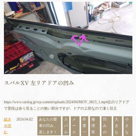
スバルXV 左リアドアの凹み
https://www.cardog.jp/wp-content/uploads/2024/04/MOV_0815_1.mp4左のリアドア
で普段は余り見ることの無い部分ですが、ドアの上部なので凄く目立
続き
2024.04.02
あなたの愛
ス
メ
作
修
凹
大
小
を読
車の凹み、
バ
ー
業
理
み
き
さ
む
直します！
ル
カ
一
実
の
な
な