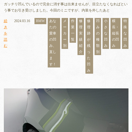
ガッチリ凹んでいるので完全に消す事は出来ませんが、目立たなくなればとい
う事でお引き受けしました。今回のミニですが、内装を外したあと
続
2024.03.16
BMW
あな
メ
作
修
修
凹
小
横
特
き
たの
ー
業
理
理
み
さ
長・
殊
を
愛車
カ
一
実
跡
の
な
縦長
な
読
の凹
ー
覧
績
が
種
凹
の凹
凹
む
み、
別
紹
残
類
み
み
み
直し
介
っ
別
ま
た
す！
凹
み