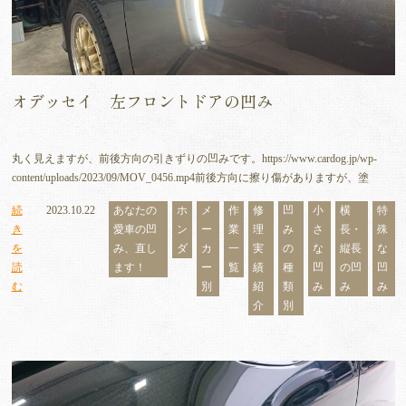
オデッセイ 左フロントドアの凹み
丸く見えますが、前後方向の引きずりの凹みです。https://www.cardog.jp/wp-
content/uploads/2023/09/MOV_0456.mp4前後方向に擦り傷がありますが、塗
続
2023.10.22
あなたの
ホ
メ
作
修
凹
小
横
特
き
愛車の凹
ン
ー
業
理
み
さ
長・
殊
を
み、直し
ダ
カ
一
実
の
な
縦長
な
読
ます！
ー
覧
績
種
凹
の凹
凹
む
別
紹
類
み
み
み
介
別