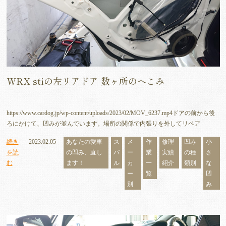
WRX stiの左リアドア 数ヶ所のへこみ
https://www.cardog.jp/wp-content/uploads/2023/02/MOV_6237.mp4ドアの前から後
ろにかけて、凹みが並んでいます。場所の関係で内張りを外してリペア
続き
2023.02.05
あなたの愛車
ス
メ
作
修理
凹み
小
を読
の凹み、直し
バ
ー
業
実績
の種
さ
む
ます！
ル
カ
一
紹介
類別
な
ー
覧
凹
別
み