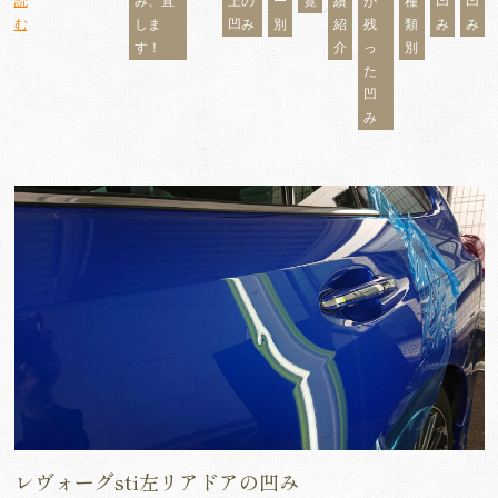
読
み、直
上の
ー
覧
績
が
種
凹
凹
む
しま
凹み
別
紹
残
類
み
み
す！
介
っ
別
た
凹
み
レヴォーグsti左リアドアの凹み