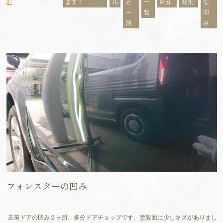
む
ます！
ル
カ
一
紹介
類別
な
ー
覧
凹
別
み
フォレスターの凹み
左前ドアの凹み２ヶ所、多分ドアチョップです。塗装面に少しキズがありまし