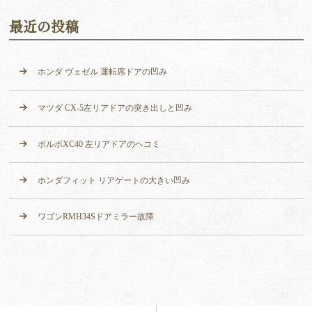
最近の投稿
ホンダ ヴェゼル 運転席ドアの凹み
マツダ CX-5左リアドアの突き出しと凹み
ボルボXC40 左リアドアのヘコミ
ホンダフィット リアゲートの大きい凹み
ワゴンRMH34Sドアミラー故障