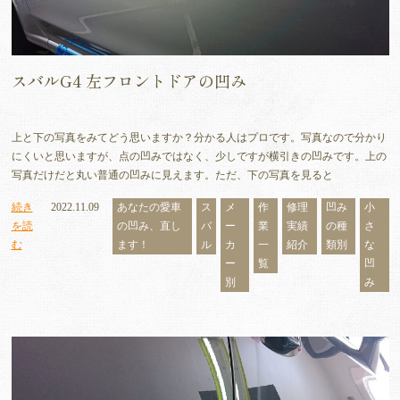
スバルG4 左フロントドアの凹み
上と下の写真をみてどう思いますか？分かる人はプロです。写真なので分かり
にくいと思いますが、点の凹みではなく、少しですが横引きの凹みです。上の
写真だけだと丸い普通の凹みに見えます。ただ、下の写真を見ると
続き
2022.11.09
あなたの愛車
ス
メ
作
修理
凹み
小
を読
の凹み、直し
バ
ー
業
実績
の種
さ
む
ます！
ル
カ
一
紹介
類別
な
ー
覧
凹
別
み