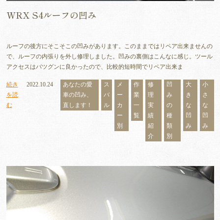
WRX S4ルーフの凹み
ルーフの後方にそこそこの凹みがあります。このままではリペア出来ませんの
で、ルーフの内張りを外し修理しました。凹みの裏側はこんなに感じ。ツール
アクセスはバツグンに良かったので、比較的短時間でリペア出来ま
続き
2022.10.24
あなたの愛
ス
メ
作
修
凹
大
小
を読
車の凹み、
バ
ー
業
理
み
き
さ
む
直します！
ル
カ
一
実
の
な
な
ー
覧
績
種
凹
凹
別
紹
類
み
み
介
別