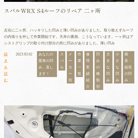
スバルWRX S4ルーフのリペア 二ヶ所
左右に二ヶ所、ハッキリした凹みと薄い凹みがありました。取り敢えずルーフ
の内張りを外して作業開始です。天井の裏側、こうなっています。一ヶ所はア
シストグリップの取り付け部分の所に凹みがありました。薄い凹み
続
2023.03.02
あなたの
ス
メ
作
修
凹
大
小
横
き
愛車の凹
バ
ー
業
理
み
き
さ
長・
を
み、直し
ル
カ
一
実
の
な
な
縦長
読
ます！
ー
覧
績
種
凹
凹
の凹
む
別
紹
類
み
み
み
介
別