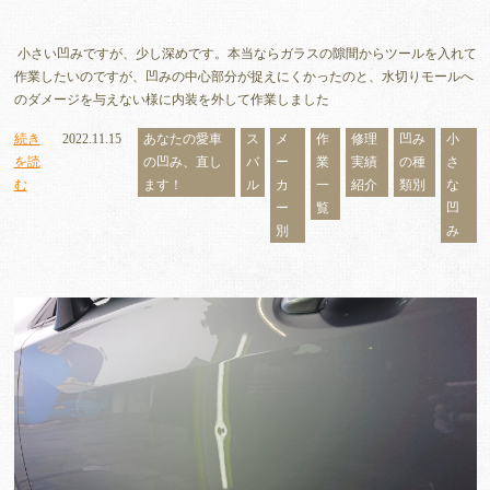
小さい凹みですが、少し深めです。本当ならガラスの隙間からツールを入れて
作業したいのですが、凹みの中心部分が捉えにくかったのと、水切りモールへ
のダメージを与えない様に内装を外して作業しました
続き
2022.11.15
あなたの愛車
ス
メ
作
修理
凹み
小
を読
の凹み、直し
バ
ー
業
実績
の種
さ
む
ます！
ル
カ
一
紹介
類別
な
ー
覧
凹
別
み