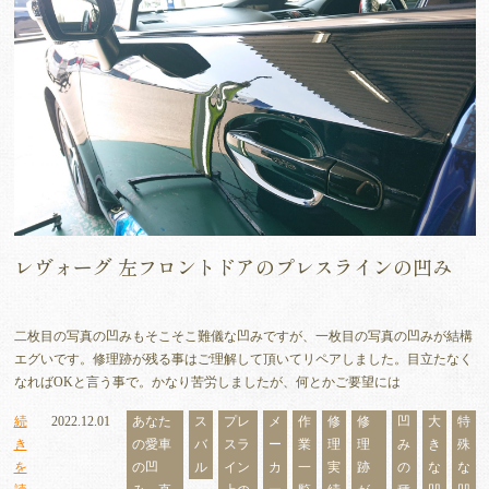
レヴォーグ 左フロントドアのプレスラインの凹み
二枚目の写真の凹みもそこそこ難儀な凹みですが、一枚目の写真の凹みが結構
エグいです。修理跡が残る事はご理解して頂いてリペアしました。目立たなく
なればOKと言う事で。かなり苦労しましたが、何とかご要望には
続
2022.12.01
あなた
ス
プレ
メ
作
修
修
凹
大
特
き
の愛車
バ
スラ
ー
業
理
理
み
き
殊
を
の凹
ル
イン
カ
一
実
跡
の
な
な