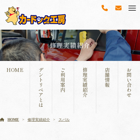
修理実績紹介
HOME
デ
ご
修
店
お
ン
利
理
舗
問
ト
用
実
情
い
リ
案
績
報
合
ペ
内
紹
わ
ア
介
せ
と
は
HOME
修理実績紹介
スバル