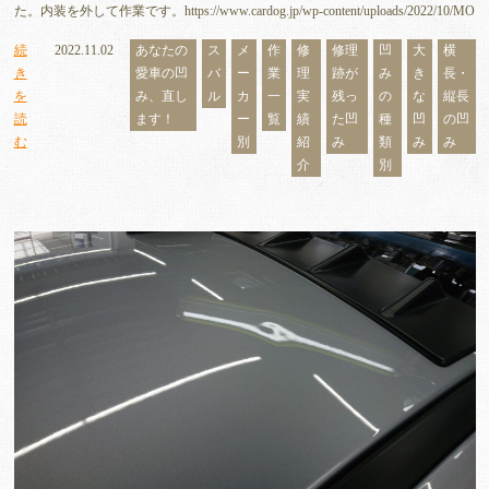
た。内装を外して作業です。https://www.cardog.jp/wp-content/uploads/2022/10/MO
続
2022.11.02
あなたの
ス
メ
作
修
修理
凹
大
横
き
愛車の凹
バ
ー
業
理
跡が
み
き
長・
を
み、直し
ル
カ
一
実
残っ
の
な
縦長
読
ます！
ー
覧
績
た凹
種
凹
の凹
む
別
紹
み
類
み
み
介
別