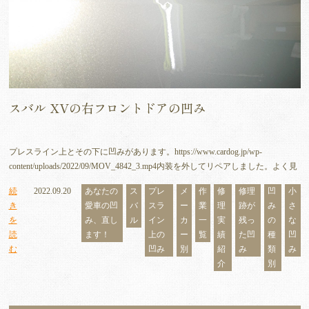
スバル XVの右フロントドアの凹み
プレスライン上とその下に凹みがあります。https://www.cardog.jp/wp-
content/uploads/2022/09/MOV_4842_3.mp4内装を外してリペアしました。よく見
続
2022.09.20
あなたの
ス
プレ
メ
作
修
修理
凹
小
き
愛車の凹
バ
スラ
ー
業
理
跡が
み
さ
を
み、直し
ル
イン
カ
一
実
残っ
の
な
読
ます！
上の
ー
覧
績
た凹
種
凹
む
凹み
別
紹
み
類
み
介
別