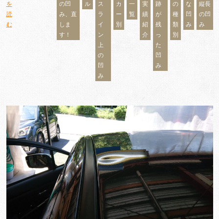
を
の凹
ル
ス
カ
一
実
跡
の
な
縦長
読
み、直
ラ
ー
覧
績
が
種
凹
の凹
む
しま
イ
別
紹
残
類
み
み
す！
ン
介
っ
別
上
た
の
凹
凹
み
み