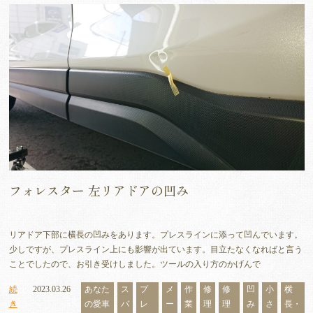
フォレスター 左リアドアの凹み
リアドア下部に横長の凹みをあります。プレスラインに添って凹んでいます。
少しですが、プレスライン上にも影響が出ています。目立たなくなればと言う
ことでしたので、お引き受けしました。ツールの入り方のかげんで
続
2023.03.26
あなた
ス
プ
メ
作
修
修
凹
小
横
き
の愛車
バ
レ
ー
業
理
理
み
さ
長・