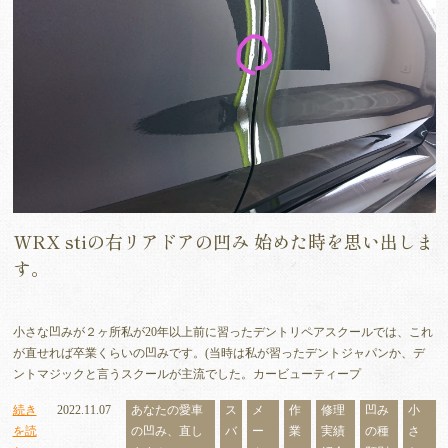
WRX stiの右リアドアの凹み 始めた時を思い出しま
す。
小さな凹みが２ヶ所私が20年以上前に習ったデントリペアスクールでは、これ
が直せれば卒業くらいの凹みです。(当時は私が習ったデントジャパンか、デ
ントマジックと言うスクールが主流でした。カービューティープ
続き
2022.11.07
あなたの愛車
ス
メ
作
修理
凹み
小
を読
の凹み、直し
バ
ー
業
実績
の種
さ